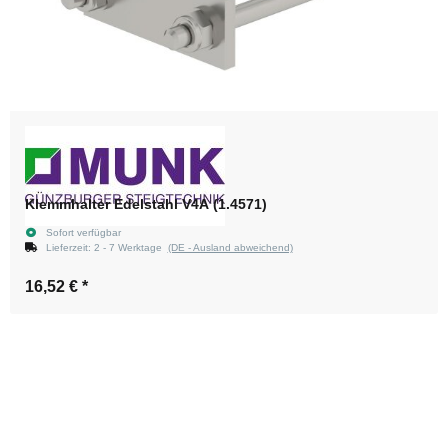
Klemmhalter Edelstahl V4A (1.4571)
Sofort verfügbar
Lieferzeit:
2 - 7 Werktage
(DE - Ausland abweichend)
16,52 €
*