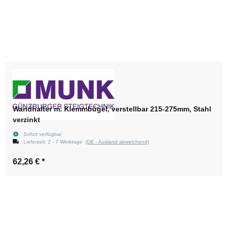
Wandhalter m. Klemmbügel, verstellbar 215-275mm, Stahl
verzinkt
Sofort verfügbar
Lieferzeit:
2 - 7 Werktage
(DE - Ausland abweichend)
62,26 €
*