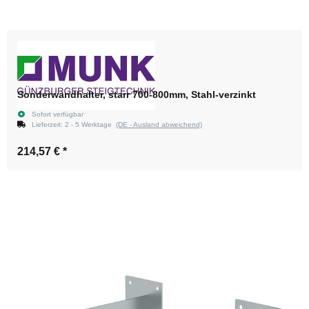
Sonderwandhalter, starr 700-800mm, Stahl-verzinkt
Sofort verfügbar
Lieferzeit:
2 - 5 Werktage
(DE - Ausland abweichend)
214,57 €
*