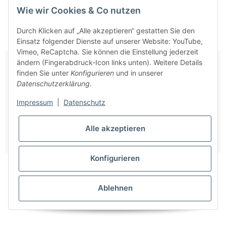
Wie wir Cookies & Co nutzen
Durch Klicken auf „Alle akzeptieren“ gestatten Sie den
Einsatz folgender Dienste auf unserer Website: YouTube,
Vimeo, ReCaptcha. Sie können die Einstellung jederzeit
ändern (Fingerabdruck-Icon links unten). Weitere Details
finden Sie unter
Konfigurieren
und in unserer
Datenschutzerklärung
.
Wandhalter, starr 200mm, Edelstahl
Impressum
|
Datenschutz
Sofort verfügbar
Lieferzeit:
2 - 7 Werktage
(DE - Ausland abweichend)
Alle akzeptieren
43,36 €
*
Konfigurieren
Weitere Artikel laden
Ablehnen