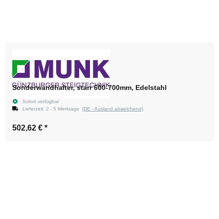
Sonderwandhalter, starr 600-700mm, Edelstahl
Sofort verfügbar
Lieferzeit:
2 - 5 Werktage
(DE - Ausland abweichend)
502,62 €
*