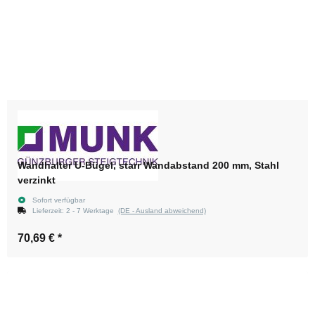
Wandhalter U-Bügel, starr Wandabstand 200 mm, Stahl
verzinkt
Sofort verfügbar
Lieferzeit:
2 - 7 Werktage
(DE - Ausland abweichend)
70,69 €
*