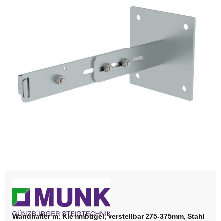
Wandhalter m. Klemmbügel, verstellbar 275-375mm, Stahl