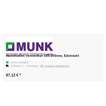
Wandhalter, verstellbar 165-205mm, Edelstahl
Sofort verfügbar
Lieferzeit:
2 - 7 Werktage
(DE - Ausland abweichend)
67,12 €
*