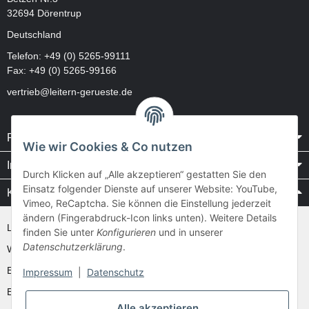
32694 Dörentrup
Deutschland
Telefon:
+49 (0) 5265-99111
Fax: +49 (0) 5265-99166
vertrieb@leitern-gerueste.de
Rechtliches
Wie wir Cookies & Co nutzen
Informationen
Durch Klicken auf „Alle akzeptieren“ gestatten Sie den
Einsatz folgender Dienste auf unserer Website: YouTube,
Kataloge / Videos
Vimeo, ReCaptcha. Sie können die Einstellung jederzeit
ändern (Fingerabdruck-Icon links unten). Weitere Details
Layher Videos und Downloads
finden Sie unter
Konfigurieren
und in unserer
Datenschutzerklärung
.
WAKÜ
Ernst
Impressum
|
Datenschutz
Euroline
Alle akzeptieren