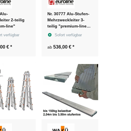
 Alu-
Nr. 30777 Alu-Stufen-
eiter 2-teilig
Mehrzweckleiter 3-
m-line"
teilig "premium-line"
Oberteil mit Stufen
rt verfügbar
Sofort verfügbar
,00 €
*
536,00 €
*
ab