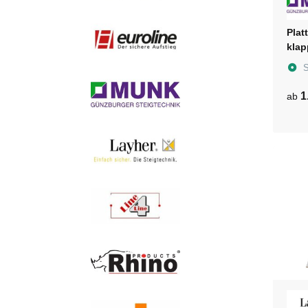
Plat
klap
S
1
ab