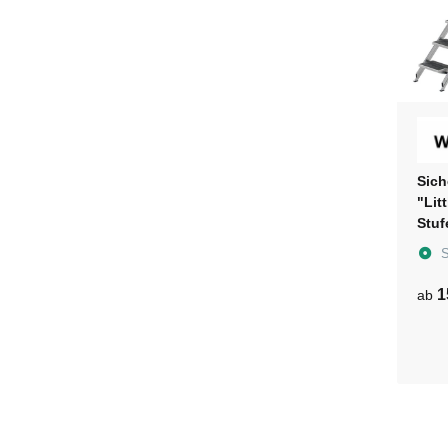
Sich
"Litt
Stuf
ruts
S
Kuns
(36c
1
ab