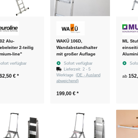
302 Alu-
WAKÜ 106D,
ML Stuf
ebeleiter 2-teilig
Wandabstandhalter
einseit
mium-line"
mit großer Auflage
Alumini
ofort verfügbar
Sofort verfügbar
Sofo
Lieferzeit:
2 - 5
Werktage
(DE - Ausland
62,50 €
*
152
ab
abweichend)
199,00 €
*