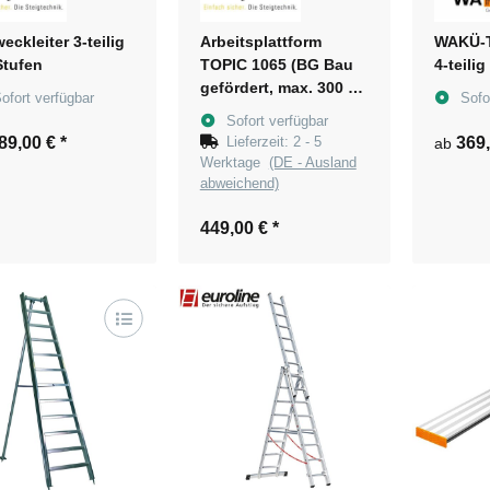
weckleiter 3-teilig
Arbeitsplattform
WAKÜ-T
Stufen
TOPIC 1065 (BG Bau
4-teili
gefördert, max. 300 €
ofort verfügbar
Sofo
mit 50%)
Sofort verfügbar
89,00 €
*
Lieferzeit:
2 - 5
369
ab
Werktage
(DE - Ausland
abweichend)
449,00 €
*