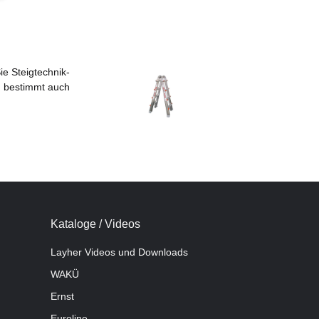
e Steigtechnik-
Sie haben Fragen oder benötigen ein individuelles
ch bestimmt auch
Nutzen Sie dazu doch gern unser
Kontaktformul
Übrigens werden unsere Topseller immer frei Haus
Kataloge / Videos
Layher Videos und Downloads
WAKÜ
Ernst
Euroline