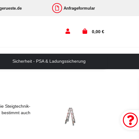
-gerueste.de
Anfrageformular
0,00 €
Sicherheit - PSA & Ladungssicherung
e Steigtechnik-
Sie haben Fragen oder benötigen ein individuelles
ch bestimmt auch
Nutzen Sie dazu doch gern unser
Kontaktformul
Übrigens werden unsere Topseller immer frei Haus