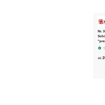
Nr. 
Schi
"pre
S
2
ab