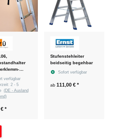
06,
Stufenstehleiter
standhalter
beidseitig begehbar
derklemm-
Sofort verfügbar
mismus
rt verfügbar
erzeit:
2 - 5
111,00 €
*
ab
ge
(DE - Ausland
end)
 €
*