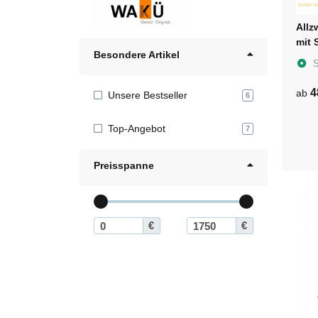
Allz
mit 
Besondere Artikel
S
4
ab
Unsere Bestseller
6
Top-Angebot
7
Preisspanne
€
€