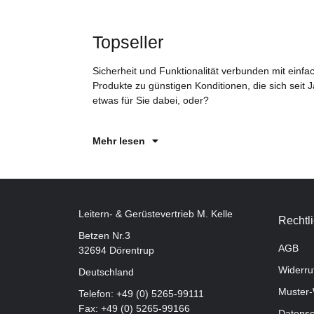
Topseller
Sicherheit und Funktionalität verbunden mit einf
Produkte zu günstigen Konditionen, die sich seit
etwas für Sie dabei, oder?
Mehr lesen
Leitern- & Gerüstevertrieb M. Kelle
Rechtl
Betzen Nr.3
AGB
32694 Dörentrup
Widerru
Deutschland
Muster-
Telefon:
+49 (0) 5265-99111
Fax: +49 (0) 5265-99166
Datensc