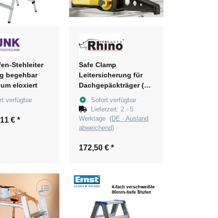
en-Stehleiter
Safe Clamp
ig begehbar
Leitersicherung für
um eloxiert
Dachgepäckträger (1
Paar)
rt verfügbar
Sofort verfügbar
Lieferzeit:
2 - 5
Werktage
(DE - Ausland
,11 €
*
abweichend)
172,50 €
*