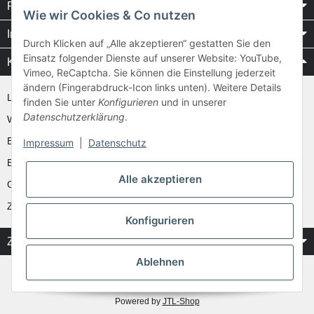
Rechtliches
Wie wir Cookies & Co nutzen
Informationen
Durch Klicken auf „Alle akzeptieren“ gestatten Sie den
Einsatz folgender Dienste auf unserer Website: YouTube,
Kataloge / Videos
Vimeo, ReCaptcha. Sie können die Einstellung jederzeit
ändern (Fingerabdruck-Icon links unten). Weitere Details
Layher Videos und Downloads
finden Sie unter
Konfigurieren
und in unserer
Datenschutzerklärung
.
WAKÜ
Ernst
Impressum
|
Datenschutz
Euroline
Alle akzeptieren
Günzburger
Zarges
Konfigurieren
Zahlung & Versand
Ablehnen
* Alle Preise inkl. gesetzlicher USt.
** gilt für Vorkasse Banküberweisung und Lastschrifteinzug, zzgl.
Versand
Powered by
JTL-Shop