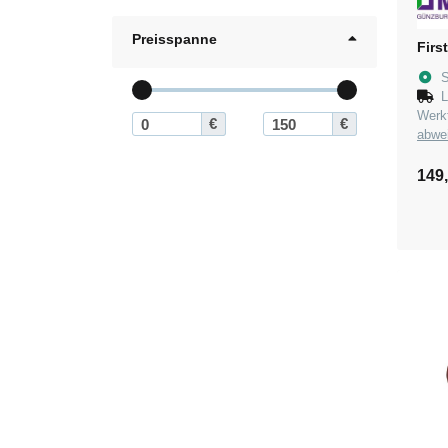
Preisspanne
Firs
S
L
Wer
€
€
abwe
149