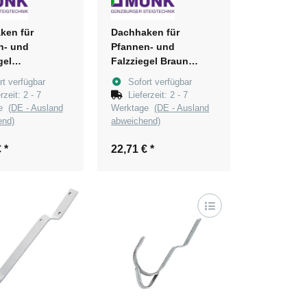
ken für
Dachhaken für
n- und
Pfannen- und
gel
Falzziegel Braun
zitgrau RAL
pulverbeschichtet
rt verfügbar
Sofort verfügbar
erzeit:
2 - 7
Lieferzeit:
2 - 7
eschichtet
ge
(DE - Ausland
Werktage
(DE - Ausland
end)
abweichend)
€
*
22,71 €
*