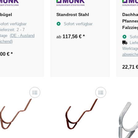
tbügel
Standrost Stahl
Dachha
Pfanne
ofort verfügbar
Sofort verfügbar
Falzzie
ieferzeit:
2 - 7
Anthra
ktage
(DE - Ausland
117,56 €
*
ab
Sofo
7016
ichend)
Lief
pulverb
Werkta
,00 €
*
abweich
22,71 