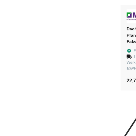
Dach
Pfan
Falz
pulv
S
L
Wer
abwe
22,