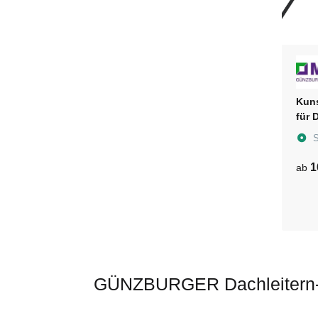
Kuns
für 
S
1
ab
GÜNZBURGER Dachleitern