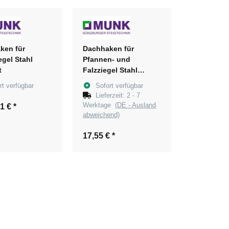
ken für
Dachhaken für
egel Stahl
Pfannen- und
t
Falzziegel Stahl
verzinkt
rt verfügbar
Sofort verfügbar
Lieferzeit:
2 - 7
Werktage
(DE - Ausland
61 €
*
abweichend)
17,55 €
*