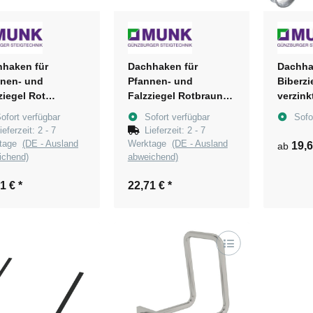
haken für
Dachhaken für
Dachha
nen- und
Pfannen- und
Biberzi
ziegel Rot
Falzziegel Rotbraun
verzink
erbeschichtet
pulverbeschichtet
ofort verfügbar
Sofort verfügbar
Sofo
ieferzeit:
2 - 7
Lieferzeit:
2 - 7
ktage
(DE - Ausland
Werktage
(DE - Ausland
19,
ab
ichend)
abweichend)
71 €
*
22,71 €
*