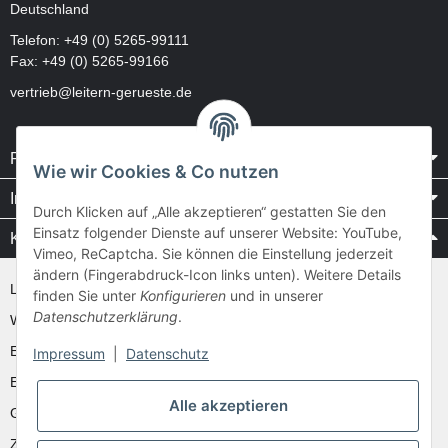
Deutschland
Telefon:
+49 (0) 5265-99111
Fax: +49 (0) 5265-99166
vertrieb@leitern-gerueste.de
Rechtliches
Wie wir Cookies & Co nutzen
Informationen
Durch Klicken auf „Alle akzeptieren“ gestatten Sie den
Einsatz folgender Dienste auf unserer Website: YouTube,
Kataloge / Videos
Vimeo, ReCaptcha. Sie können die Einstellung jederzeit
ändern (Fingerabdruck-Icon links unten). Weitere Details
Layher Videos und Downloads
finden Sie unter
Konfigurieren
und in unserer
Datenschutzerklärung
.
WAKÜ
Ernst
Impressum
|
Datenschutz
Euroline
Alle akzeptieren
Günzburger
Zarges