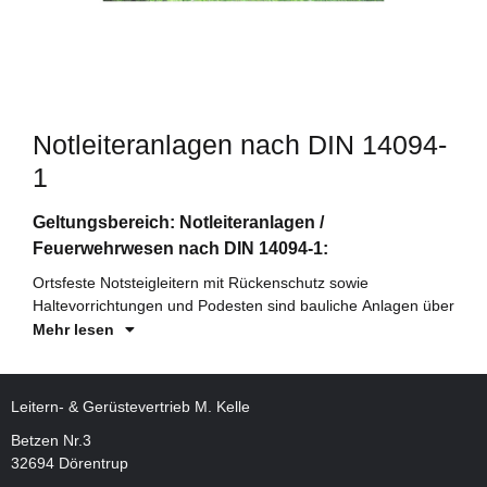
Notleiteranlagen nach DIN 14094-
1
di
Geltungsbereich: Notleiteranlagen /
un
Feuerwehrwesen nach DIN 14094-1:
hi
Ortsfeste Notsteigleitern mit Rückenschutz sowie
sp
Haltevorrichtungen und Podesten
sind bauliche Anlagen über
Mehr lesen
Leitern- & Gerüstevertrieb M. Kelle
Betzen Nr.3
32694 Dörentrup