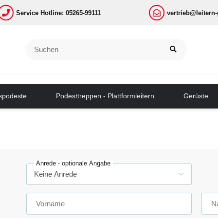
Service Hotline: 05265-99111
vertrieb@leitern
tspodeste
Podesttreppen - Plattformleitern
Gerüste
Anrede
- optionale Angabe
Vorname
N