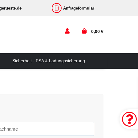
-gerueste.de
Anfrageformular
0,00 €
Sicherheit - PSA & Ladungssicherung
achname