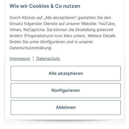
Wie wir Cookies & Co nutzen
Durch Klicken auf „Alle akzeptieren“ gestatten Sie den
Einsatz folgender Dienste auf unserer Website: YouTube,
Vimeo, ReCaptcha. Sie können die Einstellung jederzeit
ändern (Fingerabdruck-Icon links unten). Weitere Details
finden Sie unter
Konfigurieren
und in unserer
Datenschutzerklärung
.
Impressum
|
Datenschutz
Alle akzeptieren
Stufen-Glasreinigerleiter Unterteil mit nivello®-Traverse 6
Konfigurieren
Stufen
Sofort verfügbar
Lieferzeit:
2 - 5 Werktage
(DE - Ausland abweichend)
Ablehnen
221,92 €
*