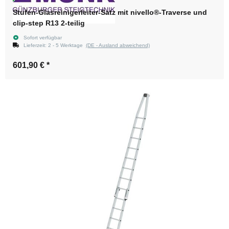
Stufen-Glasreinigerleiter-Satz mit nivello®-Traverse und
clip-step R13 2-teilig
Sofort verfügbar
Lieferzeit:
2 - 5 Werktage
(DE - Ausland abweichend)
601,90 €
*