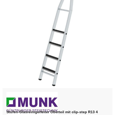
Stufen-Glasreinigerleiter Oberteil mit clip-step R13 4