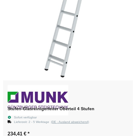
Stufen-Glasreinigerleiter Oberteil 4 Stufen
Sofort verfügbar
Lieferzeit:
2 - 5 Werktage
(DE - Ausland abweichend)
234,41 €
*