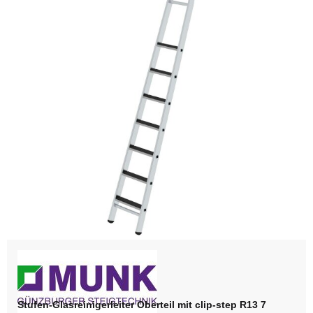
Stufen-Glasreinigerleiter Oberteil mit clip-step R13 7