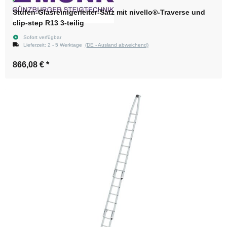
Stufen-Glasreinigerleiter-Satz mit nivello®-Traverse und
clip-step R13 3-teilig
Sofort verfügbar
Lieferzeit:
2 - 5 Werktage
(DE - Ausland abweichend)
866,08 €
*