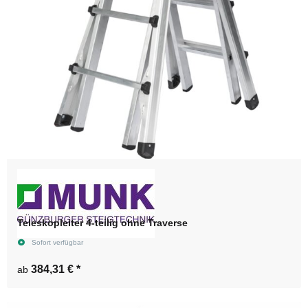
Teleskopleiter 4-teilig ohne Traverse
Sofort verfügbar
384,31 €
*
ab