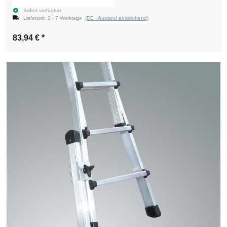
Sofort verfügbar
Lieferzeit:
2 - 7 Werktage
(DE - Ausland abweichend)
83,94 €
*