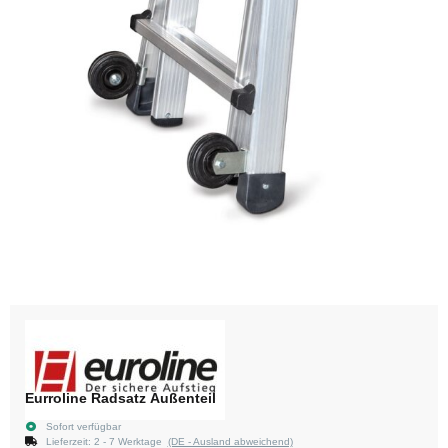
Eurroline Radsatz Außenteil
Sofort verfügbar
Lieferzeit:
2 - 7 Werktage
(DE - Ausland abweichend)