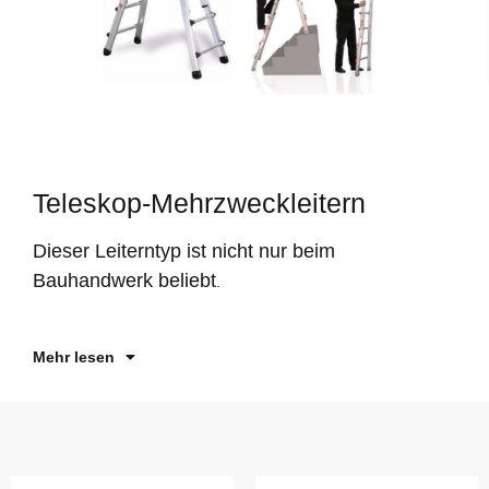
Teleskop-Mehrzweckleitern
Si
ei
Dieser Leiterntyp ist nicht nur beim
un
Le
Bauhandwerk beliebt
.
Fu
ei
Mehr lesen