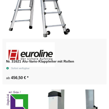
Nr. 31621 Alu-Vario-Klappleiter mit Rollen
Sofort verfügbar
456,50 €
*
ab