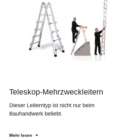
Teleskop-Mehrzweckleitern
Si
ei
Dieser Leiterntyp ist nicht nur beim
un
Le
Bauhandwerk beliebt
.
Fu
ei
Mehr lesen