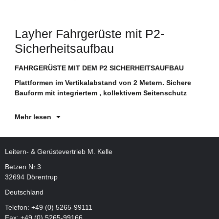
Layher Fahrgerüste mit P2-
Sicherheitsaufbau
FAHRGERÜSTE MIT DEM P2 SICHERHEITSAUFBAU
No
te
Plattformen im Vertikalabstand von 2 Metern. Sichere
ma
Bauform mit integriertem , kollektivem Seitenschutz
ve
Mehr lesen
Leitern- & Gerüstevertrieb M. Kelle
Betzen Nr.3
32694 Dörentrup
Deutschland
Telefon:
+49 (0) 5265-99111
Fax: +49 (0) 5265-99166