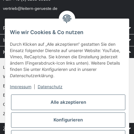
vertrieb@leitern-gerueste.de
Rechtliches
Wie wir Cookies & Co nutzen
Informationen
Durch Klicken auf „Alle akzeptieren“ gestatten Sie den
Einsatz folgender Dienste auf unserer Website: YouTube,
Kataloge / Videos
Vimeo, ReCaptcha. Sie können die Einstellung jederzeit
ändern (Fingerabdruck-Icon links unten). Weitere Details
Layher Videos und Downloads
finden Sie unter
Konfigurieren
und in unserer
Datenschutzerklärung
.
WAKÜ
Ernst
Impressum
|
Datenschutz
Euroline
Alle akzeptieren
Günzburger
Zarges
Konfigurieren
Zahlung & Versand