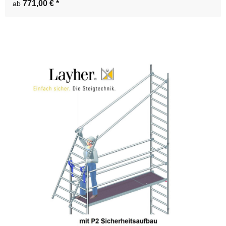
771,00 €
*
ab