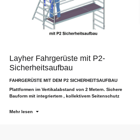
Layher Fahrgerüste mit P2-
Sicherheitsaufbau
FAHRGERÜSTE MIT DEM P2 SICHERHEITSAUFBAU
No
te
Plattformen im Vertikalabstand von 2 Metern. Sichere
ma
Bauform mit integriertem , kollektivem Seitenschutz
ve
Mehr lesen