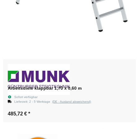
Arbeitsdiele klappbar 1,70 x 0,60 m
Sofort verfügbar
Lieferzeit:
2 - 5 Werktage
(DE - Ausland abweichend)
485,72 €
*