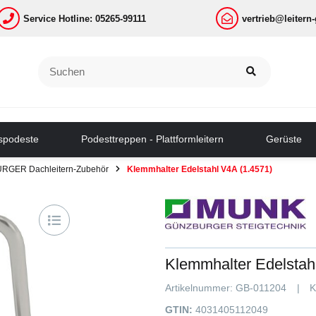
Service Hotline: 05265-99111
vertrieb@leitern
tspodeste
Podesttreppen - Plattformleitern
Gerüste
GER Dachleitern-Zubehör
Klemmhalter Edelstahl V4A (1.4571)
Klemmhalter Edelstah
Artikelnummer:
GB-011204
K
GTIN:
4031405112049