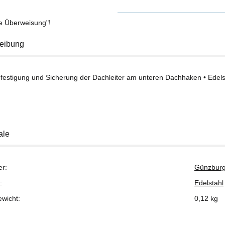
se Überweisung"!
eibung
efestigung und Sicherung der Dachleiter am unteren Dachhaken • Edels
ale
er:
Günzburg
:
Edelstahl
ewicht:
0,12
kg