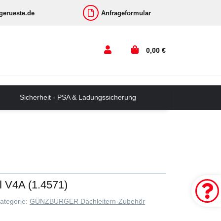
-gerueste.de
Anfrageformular
0,00 €
Sicherheit - PSA & Ladungssicherung
l V4A (1.4571)
ategorie:
GÜNZBURGER Dachleitern-Zubehör