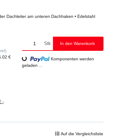
der Dachleiter am unteren Dachhaken • Edelstahl
Stk
In den Warenkorb
ket)
6.02 €
Loading...
Komponenten werden
geladen ...
 -
Auf die Vergleichsliste