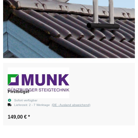
Firstbügel
Sofort verfügbar
Lieferzeit:
2 - 7 Werktage
(DE - Ausland abweichend)
149,00 €
*