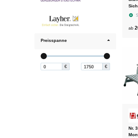
Sich
S
2
ab
Preisspanne
€
€
Nr. 
Mont