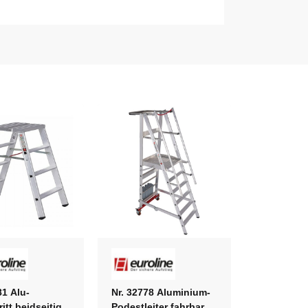
81 Alu-
Nr. 32778 Aluminium-
itt beidseitig
Podestleiter fahrbar,