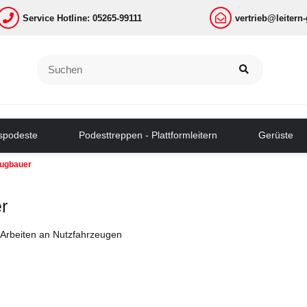
Service Hotline: 05265-99111
vertrieb@leitern
tspodeste
Podesttreppen - Plattformleitern
Gerüste
eugbauer
r
r Arbeiten an Nutzfahrzeugen