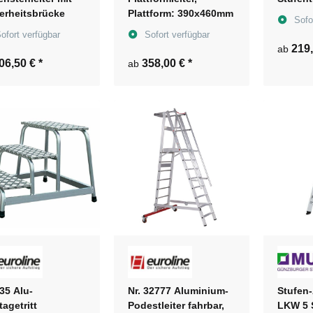
erheitsbrücke
Plattform: 390x460mm
Sofo
ofort verfügbar
Sofort verfügbar
219
ab
06,50 €
*
358,00 €
*
ab
335 Alu-
Nr. 32777 Aluminium-
Stufen-
agetritt
Podestleiter fahrbar,
LKW 5 S