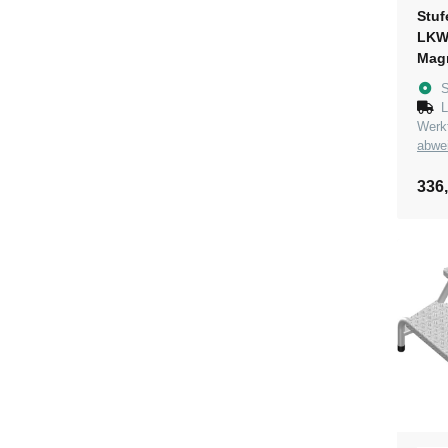
Stuf
LKW 
Mag
inkl
S
rech
L
Wer
abwe
336