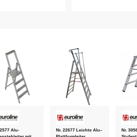
22577 Alu-
Nr. 22677 Leichte Alu–
Nr. 305
enstehleiter mit
Plattformleiter,
Stufentr