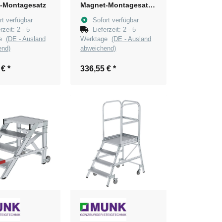
-Montagesatz
Magnet-Montagesatz
inkl. Ausstiegsholm
rt verfügbar
Sofort verfügbar
links
erzeit:
2 - 5
Lieferzeit:
2 - 5
ge
(DE - Ausland
Werktage
(DE - Ausland
end)
abweichend)
 €
*
336,55 €
*