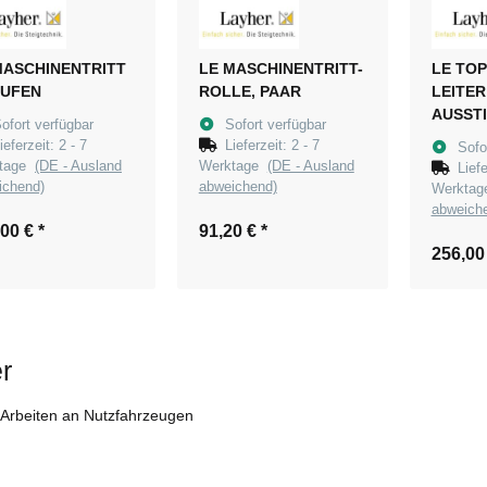
MASCHINENTRITT
LE MASCHINENTRITT-
LE TOP
TUFEN
ROLLE, PAAR
LEITER
AUSST
ofort verfügbar
Sofort verfügbar
ieferzeit:
2 - 7
Lieferzeit:
2 - 7
Sofo
ktage
(DE - Ausland
Werktage
(DE - Ausland
Lief
ichend)
abweichend)
Werkta
abweich
,00 €
*
91,20 €
*
256,00
r
r Arbeiten an Nutzfahrzeugen