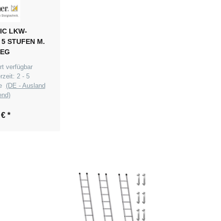
IC LKW-
 5 STUFEN M.
IEG
rt verfügbar
erzeit:
2 - 5
ge
(DE - Ausland
end)
 €
*