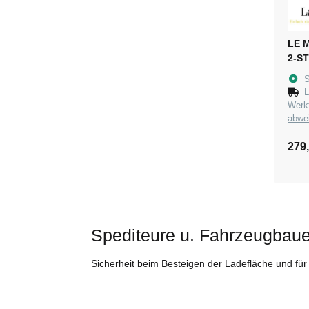
LE 
2-S
S
L
Wer
abwe
279
Spediteure u. Fahrzeugbaue
Sicherheit beim Besteigen der Ladefläche und fü