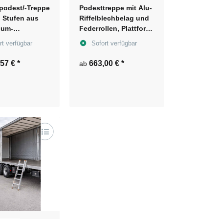
podest/-Treppe
Podesttreppe mit Alu-
, Stufen aus
Riffelblechbelag und
ium-
Federrollen, Plattform
ch, in 3
600 x 800 mm,
rt verfügbar
Sofort verfügbar
 erhältlich
Stufenabstand 240mm
,57 €
*
663,00 €
*
ab