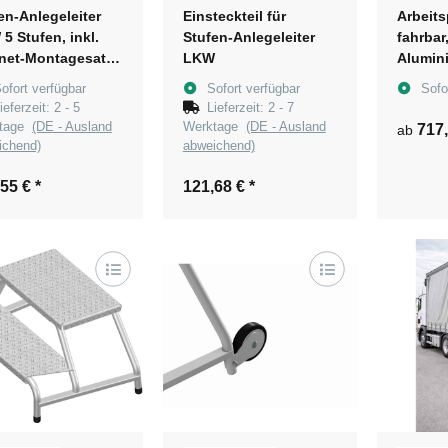
en-Anlegeleiter
Einsteckteil für
Arbeits
5 Stufen, inkl.
Stufen-Anlegeleiter
fahrbar
net-Montagesatz
LKW
Alumin
. Ausstiegsholm
Warzenble
ofort verfügbar
Sofort verfügbar
Sofo
ts
Breiten
ieferzeit:
2 - 5
Lieferzeit:
2 - 7
ktage
(DE - Ausland
Werktage
(DE - Ausland
717
ab
ichend)
abweichend)
,55 €
*
121,68 €
*