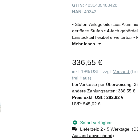
GTIN:
4031405403420
HAN:
40342
• Stufen-Anlegeleiter aus Alumini
geriffelte Stufen • 4-fach gebörd
Einsteckteil flexibel erweiterbar 
Inklusive Leiterkopfsicherung mit
Mehr lesen
ohne ausziehbaren Handlauf (Länge
patentierter 2-Achsen-Neigungste
336,55 €
mm • Leiterneigung: 70° • Maxima
inkl. 19% USt. , zzgl.
Versand
(Li
frei Haus)
bei Vorkasse per Überweisung:
3
andere Zahlungsarten:
336.55 €
Preis exkl. USt.:
282.82 €
UVP
:
545,02 €
Sofort verfügbar
Lieferzeit:
2 - 5 Werktage
(DE
Ausland abweichend)