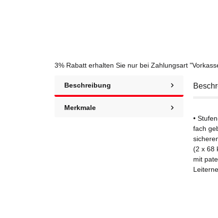
3% Rabatt
erhalten Sie nur bei Zahlungsart "Vorkas
Beschreibung
Beschr
Merkmale
• Stufen
fach geb
sichere
(2 x 68
mit pat
Leitern