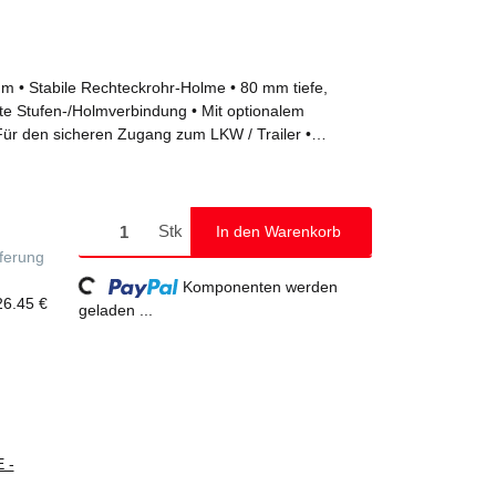
um • Stabile Rechteckrohr-Holme • 80 mm tiefe,
elte Stufen-/Holmverbindung • Mit optionalem
• Für den sicheren Zugang zum LKW / Trailer •
 Magneten mit hoher Haftkraft (2 x 68 kg) • Mit und
 1,12 m) erhältlich • nivello® Leiterschuhe mit
chnik • Stufenabstand: 235 mm • Leiterbreite: 420
le Belastung: 150 kg
Stk
In den Warenkorb
Loading...
eferung
Komponenten werden
26.45 €
geladen ...
 -