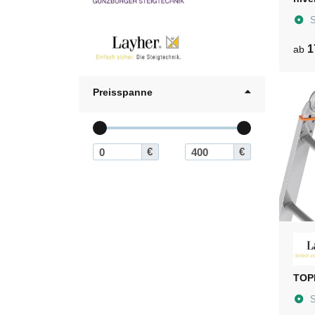
S
1
ab
Preisspanne
€
€
TOP
S