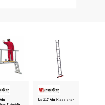
 Alu-
Nr. 317 Alu-Klappleiter
iter-Zubehör