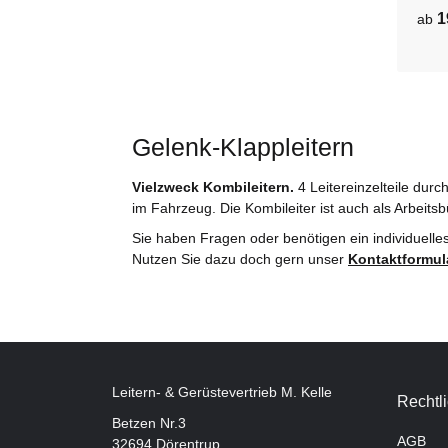
1
ab
Gelenk-Klappleitern
Vielzweck Kombileitern.
4 Leitereinzelteile dur
im Fahrzeug. Die Kombileiter ist auch als Arbeits
Sie haben Fragen oder benötigen ein individuelle
Nutzen Sie dazu doch gern unser
Kontaktformul
Leitern- & Gerüstevertrieb M. Kelle
Rechtl
Betzen Nr.3
AGB
32694 Dörentrup