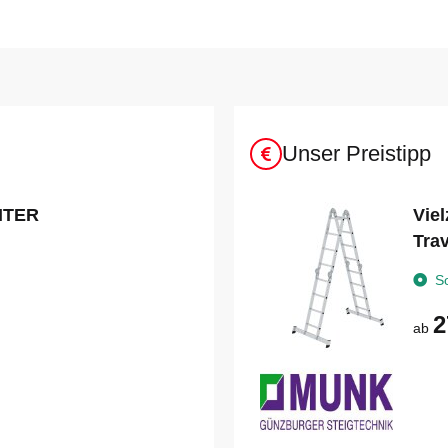
Unser Preistipp
ITER
Viel
Tra
S
2
ab