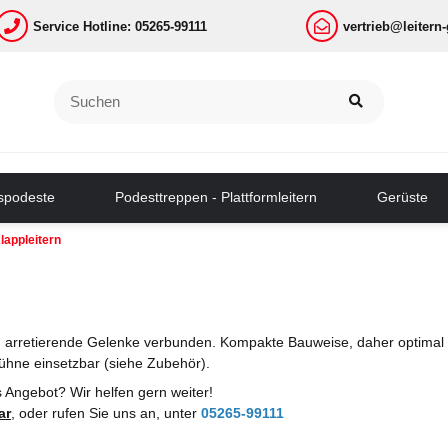
Service Hotline: 05265-99111
vertrieb@leitern
tspodeste
Podesttreppen - Plattformleitern
Gerüste
lappleitern
ch arretierende Gelenke verbunden. Kompakte Bauweise, daher optimal 
bühne einsetzbar (siehe Zubehör).
s Angebot? Wir helfen gern weiter!
ar
,
oder rufen Sie uns an, unter
05265-99111