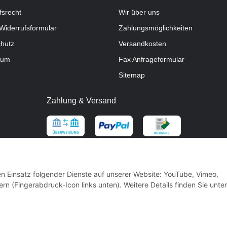
fsrecht
Wir über uns
Widerrufsformular
Zahlungsmöglichkeiten
hutz
Versandkosten
sum
Fax Anfrageformular
Sitemap
Zahlung & Versand
den Einsatz folgender Dienste auf unserer Website: YouTube, Vimeo,
rn (Fingerabdruck-Icon links unten). Weitere Details finden Sie unter
* Alle Preise inkl. gesetzlicher USt.
** gilt für Vorkasse Banküberweisung und Lastschrifteinzug, zzgl.