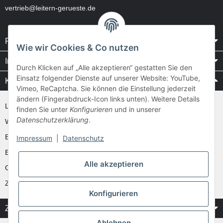
vertrieb@leitern-gerueste.de
Rechtliches
Wie wir Cookies & Co nutzen
Informationen
Durch Klicken auf „Alle akzeptieren“ gestatten Sie den
Einsatz folgender Dienste auf unserer Website: YouTube,
Kataloge / Videos
Vimeo, ReCaptcha. Sie können die Einstellung jederzeit
ändern (Fingerabdruck-Icon links unten). Weitere Details
Layher Videos und Downloads
finden Sie unter
Konfigurieren
und in unserer
Datenschutzerklärung
.
WAKÜ
Ernst
Impressum
|
Datenschutz
Euroline
Alle akzeptieren
Günzburger
Zarges
Konfigurieren
Zahlung & Versand
Ablehnen