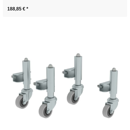
188,85 €
*