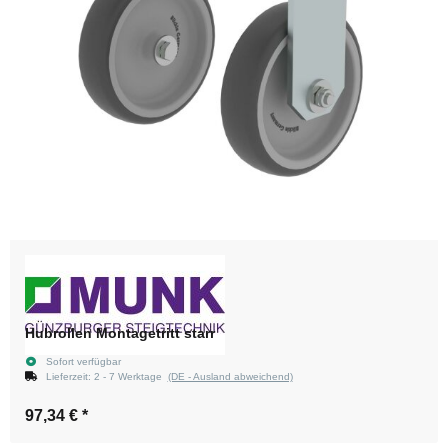
Hubrollen Montagetritt starr
Sofort verfügbar
Lieferzeit:
2 - 7 Werktage
(DE - Ausland abweichend)
97,34 €
*