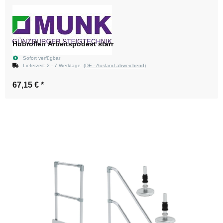
Hubrollen Arbeitspodest starr
Sofort verfügbar
Lieferzeit:
2 - 7 Werktage
(DE - Ausland abweichend)
67,15 €
*