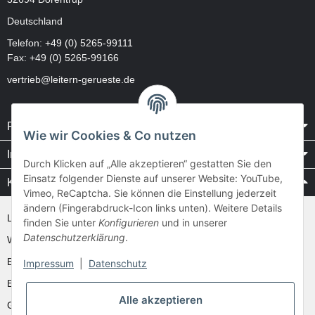
Deutschland
Telefon:
+49 (0) 5265-99111
Fax: +49 (0) 5265-99166
vertrieb@leitern-gerueste.de
Rechtliches
Wie wir Cookies & Co nutzen
Informationen
Durch Klicken auf „Alle akzeptieren“ gestatten Sie den
Einsatz folgender Dienste auf unserer Website: YouTube,
Kataloge / Videos
Vimeo, ReCaptcha. Sie können die Einstellung jederzeit
ändern (Fingerabdruck-Icon links unten). Weitere Details
Layher Videos und Downloads
finden Sie unter
Konfigurieren
und in unserer
Datenschutzerklärung
.
WAKÜ
Ernst
Impressum
|
Datenschutz
Euroline
Alle akzeptieren
Günzburger