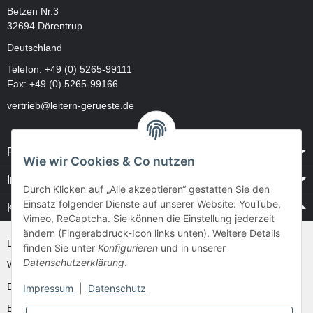
Betzen Nr.3
32694 Dörentrup
Deutschland
Telefon:
+49 (0) 5265-99111
Fax: +49 (0) 5265-99166
vertrieb@leitern-gerueste.de
Rechtliches
Wie wir Cookies & Co nutzen
Informationen
Durch Klicken auf „Alle akzeptieren“ gestatten Sie den
Einsatz folgender Dienste auf unserer Website: YouTube,
Kataloge / Videos
Vimeo, ReCaptcha. Sie können die Einstellung jederzeit
ändern (Fingerabdruck-Icon links unten). Weitere Details
Layher Videos und Downloads
finden Sie unter
Konfigurieren
und in unserer
Datenschutzerklärung
.
WAKÜ
Ernst
Impressum
|
Datenschutz
Euroline