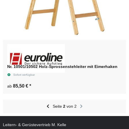
Nr. 10501/10502 Holz-Sprossenstehleiter mit Eimerhaken
Sofort verfügbar
85,50 €
*
ab
Seite
2
von 2
Leitern- & Gerüstevertrieb M. Kelle