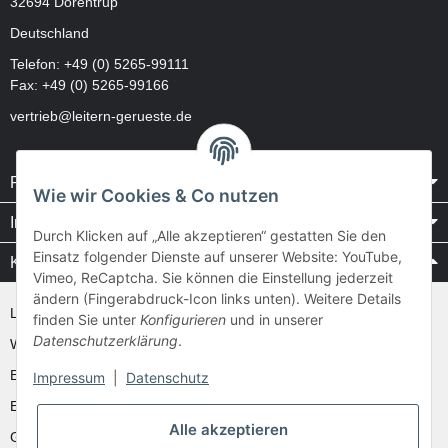
32694 Dörentrup
Deutschland
Telefon:
+49 (0) 5265-99111
Fax: +49 (0) 5265-99166
vertrieb@leitern-gerueste.de
Rechtliches
Wie wir Cookies & Co nutzen
Informationen
Durch Klicken auf „Alle akzeptieren“ gestatten Sie den
Einsatz folgender Dienste auf unserer Website: YouTube,
Kataloge / Videos
Vimeo, ReCaptcha. Sie können die Einstellung jederzeit
ändern (Fingerabdruck-Icon links unten). Weitere Details
Layher Videos und Downloads
finden Sie unter
Konfigurieren
und in unserer
Datenschutzerklärung
.
WAKÜ
Ernst
Impressum
|
Datenschutz
Euroline
Alle akzeptieren
Günzburger