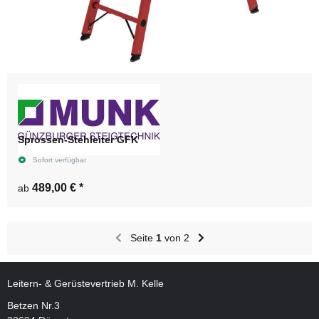
Sprossen-Stehleiter GFK
Sofort verfügbar
489,00 €
*
ab
Seite
1
von 2
Leitern- & Gerüstevertrieb M. Kelle
Betzen Nr.3