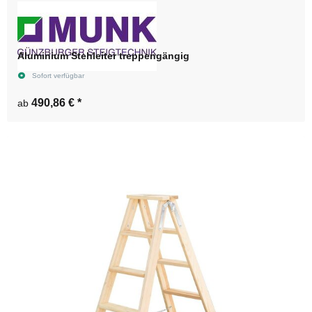
Aluminium Stehleiter treppengängig
Sofort verfügbar
490,86 €
*
ab