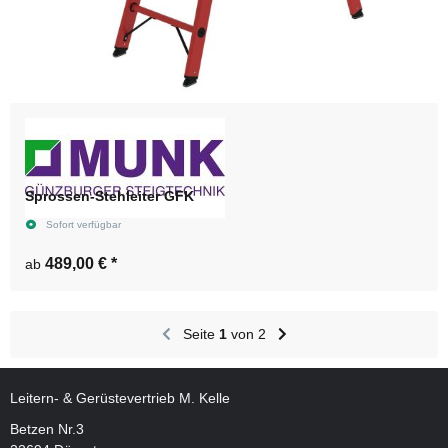
Sprossen-Stehleiter GFK
Sofort verfügbar
489,00 €
*
ab
Seite
1
von 2
Leitern- & Gerüstevertrieb M. Kelle
Betzen Nr.3