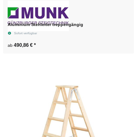
Aluminium Stehleiter treppengängig
Sofort verfügbar
490,86 €
*
ab