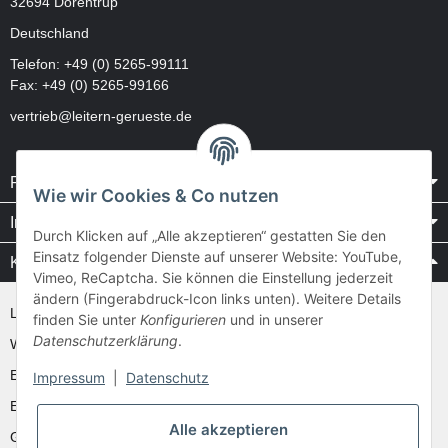
32694 Dörentrup
Deutschland
Telefon:
+49 (0) 5265-99111
Fax: +49 (0) 5265-99166
vertrieb@leitern-gerueste.de
Rechtliches
Wie wir Cookies & Co nutzen
Informationen
Durch Klicken auf „Alle akzeptieren“ gestatten Sie den
Einsatz folgender Dienste auf unserer Website: YouTube,
Kataloge / Videos
Vimeo, ReCaptcha. Sie können die Einstellung jederzeit
ändern (Fingerabdruck-Icon links unten). Weitere Details
Layher Videos und Downloads
finden Sie unter
Konfigurieren
und in unserer
Datenschutzerklärung
.
WAKÜ
Ernst
Impressum
|
Datenschutz
Euroline
Alle akzeptieren
Günzburger