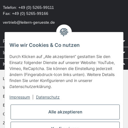
Telefon:
+49 (0) 5265-99111
Fax: +49 (0) 5265-99166
vertrieb@leitern-gerueste.de
Rechtliches
Wie wir Cookies & Co nutzen
Informationen
Durch Klicken auf „Alle akzeptieren“ gestatten Sie den
Einsatz folgender Dienste auf unserer Website: YouTube,
Kataloge / Videos
Vimeo, ReCaptcha. Sie können die Einstellung jederzeit
ändern (Fingerabdruck-Icon links unten). Weitere Details
Layher Videos und Downloads
finden Sie unter
Konfigurieren
und in unserer
Datenschutzerklärung
.
WAKÜ
Ernst
Impressum
|
Datenschutz
Euroline
Alle akzeptieren
Günzburger
Zarges