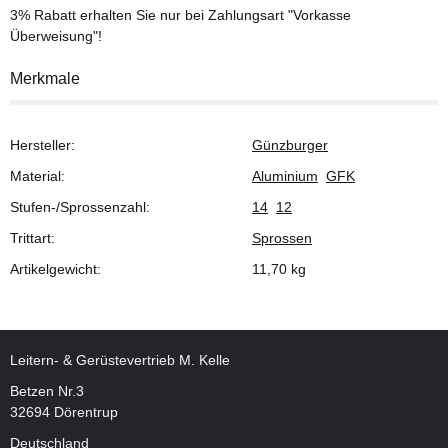
3% Rabatt
erhalten Sie nur bei Zahlungsart "Vorkasse
Überweisung"!
Merkmale
Hersteller:
Günzburger
Material:
Aluminium
GFK
Stufen-/Sprossenzahl:
14
12
Trittart:
Sprossen
Artikelgewicht:
11,70
kg
Leitern- & Gerüstevertrieb M. Kelle
Betzen Nr.3
32694 Dörentrup
Deutschland