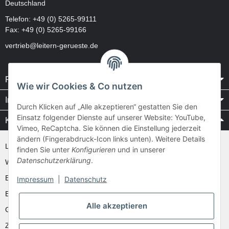
Deutschland
Telefon:
+49 (0) 5265-99111
Fax: +49 (0) 5265-99166
vertrieb@leitern-gerueste.de
Rechtliches
Wie wir Cookies & Co nutzen
Informationen
Durch Klicken auf „Alle akzeptieren“ gestatten Sie den
Einsatz folgender Dienste auf unserer Website: YouTube,
Kataloge / Videos
Vimeo, ReCaptcha. Sie können die Einstellung jederzeit
ändern (Fingerabdruck-Icon links unten). Weitere Details
Layher Videos und Downloads
finden Sie unter
Konfigurieren
und in unserer
Datenschutzerklärung
.
WAKÜ
Ernst
Impressum
|
Datenschutz
Euroline
Alle akzeptieren
Günzburger
Zarges