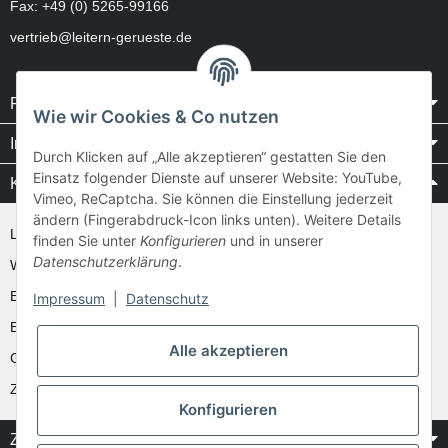
Fax: +49 (0) 5265-99166
vertrieb@leitern-gerueste.de
Rechtliches
Wie wir Cookies & Co nutzen
Informationen
Durch Klicken auf „Alle akzeptieren“ gestatten Sie den
Einsatz folgender Dienste auf unserer Website: YouTube,
Kataloge / Videos
Vimeo, ReCaptcha. Sie können die Einstellung jederzeit
ändern (Fingerabdruck-Icon links unten). Weitere Details
Layher Videos und Downloads
finden Sie unter
Konfigurieren
und in unserer
Datenschutzerklärung
.
WAKÜ
Ernst
Impressum
|
Datenschutz
Euroline
Alle akzeptieren
Günzburger
Zarges
Konfigurieren
Zahlung & Versand