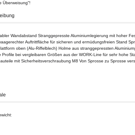
se Überweisung"!
eibung
abler Wandabstand Stranggepresste Aluminiumlegierung mit hoher Fest
agerechter Auftrittfläche für sicheren und ermüdungsfreien Stand 
lattform oben (Alu-Riffelblech) Holme aus stranggepressten Aluminiump
e Profile bei vergleibaren Größen aus der WORK-Line für sehr hohe Stab
auteile mit Sicherheitsverschraubung M8 Von Sprosse zu Sprosse vers
ale
ewicht: