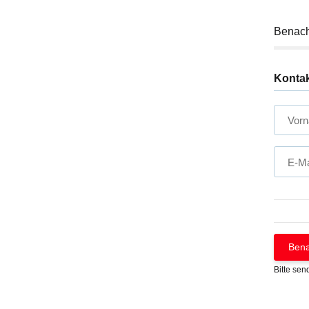
Benach
Konta
Vor
E-Ma
Bena
Bitte sen