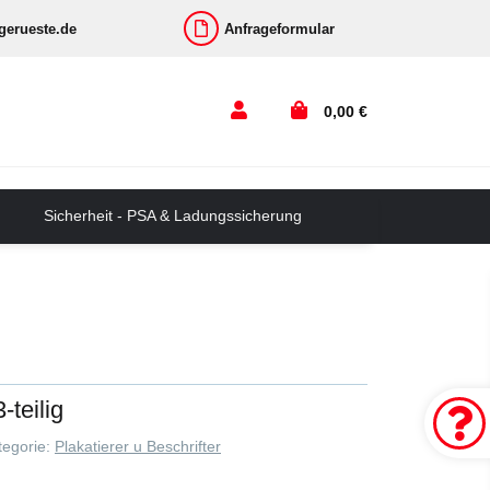
-gerueste.de
Anfrageformular
0,00 €
Sicherheit - PSA & Ladungssicherung
3-teilig
tegorie:
Plakatierer u Beschrifter