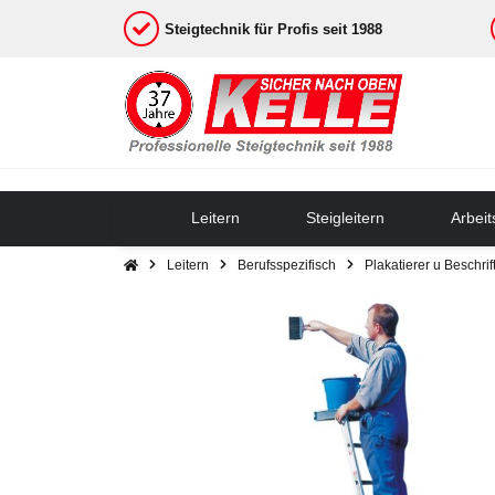
Steigtechnik für Profis seit 1988
Leitern
Steigleitern
Arbei
Leitern
Berufsspezifisch
Plakatierer u Beschrif