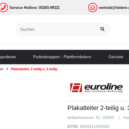
Service Hotline: 05265-99111
vertrieb@leitern
tspodeste
Podesttreppen - Plattformleitern
Gerüste
ter
Plakatleiter 2-teilig u. 3-teilig
Plakatleiter 2-teilig u. 
Artikelnummer:
EL-32800
Ka
GTIN:
4003311329040