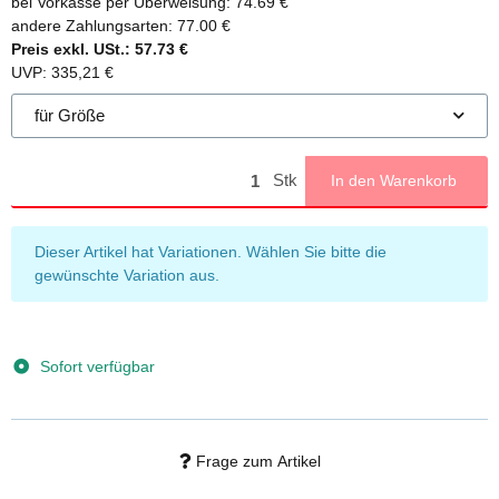
bei Vorkasse per Überweisung:
74.69 €
andere Zahlungsarten:
77.00 €
Preis exkl. USt.:
57.73 €
UVP
:
335,21 €
für Größe
Stk
In den Warenkorb
x
Dieser Artikel hat Variationen. Wählen Sie bitte die
gewünschte Variation aus.
Sofort verfügbar
Frage zum Artikel