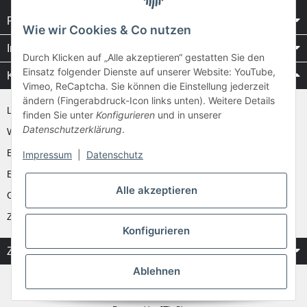
Rechtliches
Wie wir Cookies & Co nutzen
Informationen
Durch Klicken auf „Alle akzeptieren“ gestatten Sie den
Einsatz folgender Dienste auf unserer Website: YouTube,
Kataloge / Videos
Vimeo, ReCaptcha. Sie können die Einstellung jederzeit
ändern (Fingerabdruck-Icon links unten). Weitere Details
Layher Videos und Downloads
finden Sie unter
Konfigurieren
und in unserer
Datenschutzerklärung
.
WAKÜ
Ernst
Impressum
|
Datenschutz
Euroline
Alle akzeptieren
Günzburger
Zarges
Konfigurieren
Zahlung & Versand
Ablehnen
* Alle Preise inkl. gesetzlicher USt.
** gilt für Vorkasse Banküberweisung und Lastschrifteinzug, zzgl.
Versand