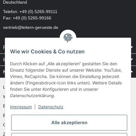
Deutschland
Telefon:
+49 (0) 5265-99111
Fax: +49 (0) 5265-99166
vertrieb@leitern-gerueste.de
Rechtliches
Wie wir Cookies & Co nutzen
Informationen
Durch Klicken auf „Alle akzeptieren“ gestatten Sie den
Einsatz folgender Dienste auf unserer Website: YouTube,
Kataloge / Videos
Vimeo, ReCaptcha. Sie können die Einstellung jederzeit
ändern (Fingerabdruck-Icon links unten). Weitere Details
Layher Videos und Downloads
finden Sie unter
Konfigurieren
und in unserer
Datenschutzerklärung
.
WAKÜ
Ernst
Impressum
|
Datenschutz
Euroline
Alle akzeptieren
Günzburger
Zarges