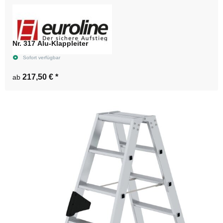
Nr. 317 Alu-Klappleiter
Sofort verfügbar
217,50 €
*
ab