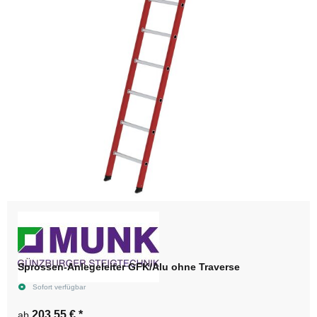
Sprossen-Anlegeleiter GFK/Alu ohne Traverse
Sofort verfügbar
203,55 €
*
ab