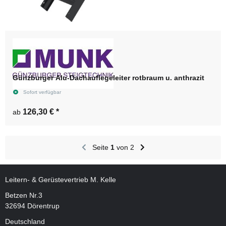
Günzburger Alu-Dachauflegeleiter rotbraum u. anthrazit
Sofort verfügbar
126,30 €
*
ab
Seite
1
von 2
Leitern- & Gerüstevertrieb M. Kelle
Betzen Nr.3
32694 Dörentrup
Deutschland