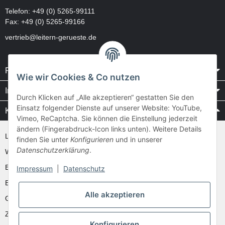
Telefon:
+49 (0) 5265-99111
Fax: +49 (0) 5265-99166
vertrieb@leitern-gerueste.de
Rechtliches
Wie wir Cookies & Co nutzen
Informationen
Durch Klicken auf „Alle akzeptieren“ gestatten Sie den
Einsatz folgender Dienste auf unserer Website: YouTube,
Kataloge / Videos
Vimeo, ReCaptcha. Sie können die Einstellung jederzeit
ändern (Fingerabdruck-Icon links unten). Weitere Details
Layher Videos und Downloads
finden Sie unter
Konfigurieren
und in unserer
Datenschutzerklärung
.
WAKÜ
Ernst
Impressum
|
Datenschutz
Euroline
Alle akzeptieren
Günzburger
Zarges
Konfigurieren