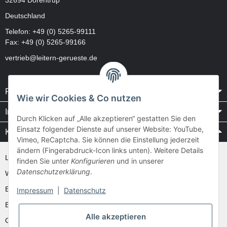
Deutschland
Telefon:
+49 (0) 5265-99111
Fax: +49 (0) 5265-99166
vertrieb@leitern-gerueste.de
Rechtliches
Wie wir Cookies & Co nutzen
Informationen
Durch Klicken auf „Alle akzeptieren“ gestatten Sie den
Einsatz folgender Dienste auf unserer Website: YouTube,
Kataloge / Videos
Vimeo, ReCaptcha. Sie können die Einstellung jederzeit
ändern (Fingerabdruck-Icon links unten). Weitere Details
Layher Videos und Downloads
finden Sie unter
Konfigurieren
und in unserer
Datenschutzerklärung
.
WAKÜ
Ernst
Impressum
|
Datenschutz
Euroline
Alle akzeptieren
Günzburger