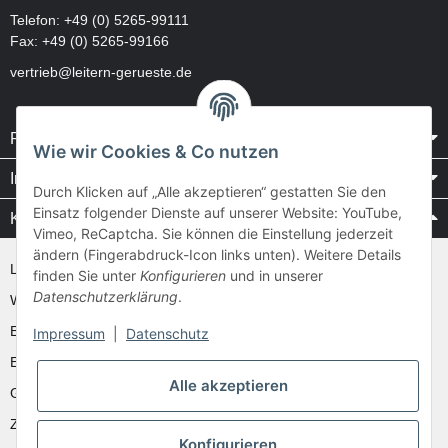
Telefon:
+49 (0) 5265-99111
Fax: +49 (0) 5265-99166
vertrieb@leitern-gerueste.de
Rechtliches
Wie wir Cookies & Co nutzen
Informationen
Durch Klicken auf „Alle akzeptieren“ gestatten Sie den
Einsatz folgender Dienste auf unserer Website: YouTube,
Kataloge / Videos
Vimeo, ReCaptcha. Sie können die Einstellung jederzeit
ändern (Fingerabdruck-Icon links unten). Weitere Details
Layher Videos und Downloads
finden Sie unter
Konfigurieren
und in unserer
Datenschutzerklärung
.
WAKÜ
Ernst
Impressum
|
Datenschutz
Euroline
Alle akzeptieren
Günzburger
Zarges
Konfigurieren