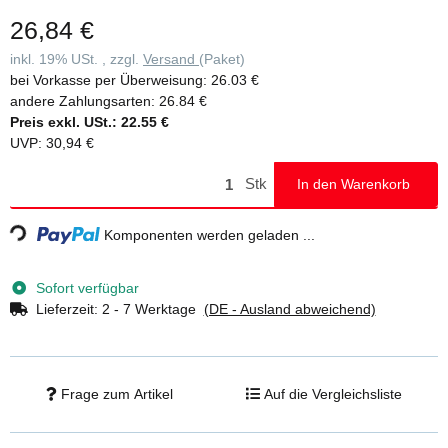
26,84 €
inkl. 19% USt. , zzgl.
Versand
(Paket)
bei Vorkasse per Überweisung:
26.03 €
andere Zahlungsarten:
26.84 €
Preis exkl. USt.:
22.55 €
UVP
:
30,94 €
Stk
In den Warenkorb
ng...
Komponenten werden geladen ...
Sofort verfügbar
Lieferzeit:
2 - 7 Werktage
(DE - Ausland abweichend)
Frage zum Artikel
Auf die Vergleichsliste