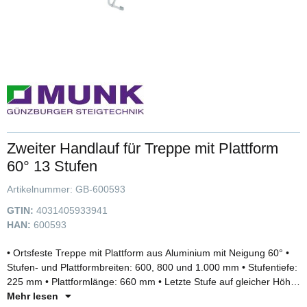
Zweiter Handlauf für Treppe mit Plattform
60° 13 Stufen
Artikelnummer:
GB-600593
GTIN:
4031405933941
HAN:
600593
• Ortsfeste Treppe mit Plattform aus Aluminium mit Neigung 60° •
Stufen- und Plattformbreiten: 600, 800 und 1.000 mm • Stufentiefe:
225 mm • Plattformlänge: 660 mm • Letzte Stufe auf gleicher Höhe
wie Plattform montiert • Stufen- und Plattformausführung
Mehr lesen