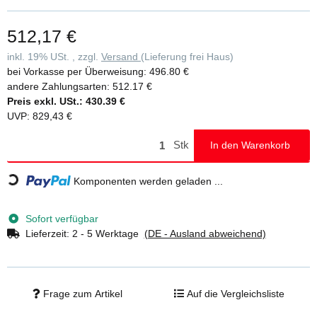
standardmäßig in Aluminium geriffelt (R 9), optional auch mit
anderen Belägen erhältlich • Handlauf und Geländer einseitig Ø 40
512,17 €
mm mit verschraubten Verbindungselementen (Höhe: 1.100 mm)
serienmäßig • Zweiter Handlauf nach DIN EN ISO 14122-3
inkl. 19% USt. , zzgl.
Versand
(Lieferung frei Haus)
erforderlich und gegen Mehrpreis erhältlich • Stirnseitiges Geländer
bei Vorkasse per Überweisung:
496.80 €
gegen Mehrpreis erhältlich • Einfache Montage durch Lieferung in
andere Zahlungsarten:
512.17 €
vormontierten Baugruppen inklusive Montageanleitung • Maximale
Preis exkl. USt.:
430.39 €
Belastung: 1,5 kN/m2, Stufenbelastung 150 kg, Gesamtbelastung
UVP
:
829,43 €
300 kg • Bei Treppen mit senkrechter Höhe ab 3.000 mm ist ein
Zwischenpodest erforderlich (gegen Mehrpreis) • Sofern bauseits
Stk
In den Warenkorb
Loading...
keine Auflageflächen oder Befestigungen vorhanden sind, muss die
Befestigung über eine Dreieckskonsole erfolgen • Hinweis: Im
Komponenten werden geladen ...
Standard sind Verbindungsteile aus verzinktem Stahl enthalten,
welche für den Innenbereich geeignet sind. Gegen Mehrpreis
können diese auch in Edelstahl ausgeführt werden, was für den
Sofort verfügbar
Außenbereich empfohlen wird
Lieferzeit:
2 - 5 Werktage
(DE - Ausland abweichend)
Frage zum Artikel
Auf die Vergleichsliste