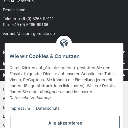
32694 Dörentrup
Deutschland
Telefon:
+49 (0) 5265-99111
Fax: +49 (0) 5265-99166
vertrieb@leitern-gerueste.de
Rechtliches
Wie wir Cookies & Co nutzen
Informationen
Durch Klicken auf „Alle akzeptieren“ gestatten Sie den
Einsatz folgender Dienste auf unserer Website: YouTube,
Kataloge / Videos
Vimeo, ReCaptcha. Sie können die Einstellung jederzeit
ändern (Fingerabdruck-Icon links unten). Weitere Details
Layher Videos und Downloads
finden Sie unter
Konfigurieren
und in unserer
Datenschutzerklärung
.
WAKÜ
Ernst
Impressum
|
Datenschutz
Euroline
Alle akzeptieren
Günzburger