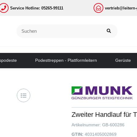
Service Hotline: 05265-99111
vertrieb@leitern
tspodeste
Podesttreppen - Plattformleitern
Gerüste
Zweiter Handlauf für 
Artikelnummer:
GB-600286
GTIN:
4031405002869