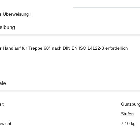
se Überweisung"!
eibung
er Handlauf für Treppe 60° nach DIN EN ISO 14122-3 erforderlich
ale
er:
Günzburg
Stufen
ewicht:
7,10
kg