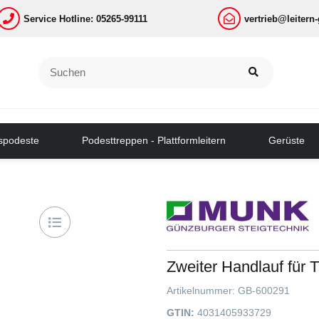
Service Hotline: 05265-99111
vertrieb@leitern
tspodeste
Podesttreppen - Plattformleitern
Gerüste
Zweiter Handlauf für 
Artikelnummer:
GB-600291
GTIN:
4031405933729