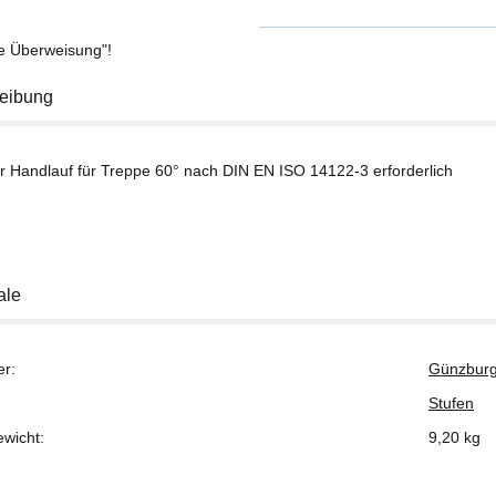
se Überweisung"!
eibung
er Handlauf für Treppe 60° nach DIN EN ISO 14122-3 erforderlich
ale
er:
Günzburg
Stufen
ewicht:
9,20
kg