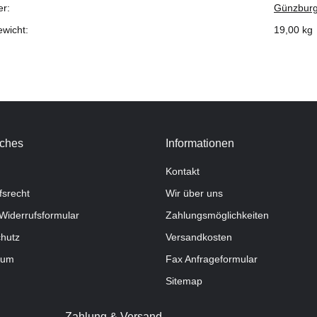
er:
Günzburg
ewicht:
19,00
kg
iches
Informationen
Kontakt
fsrecht
Wir über uns
Widerrufsformular
Zahlungsmöglichkeiten
hutz
Versandkosten
sum
Fax Anfrageformular
Sitemap
Zahlung & Versand