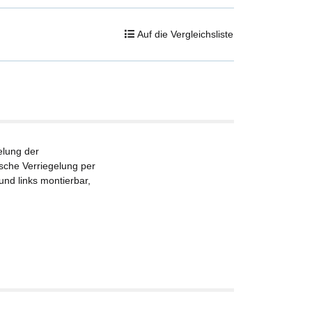
Auf die Vergleichsliste
elung der
sche Verriegelung per
und links montierbar,