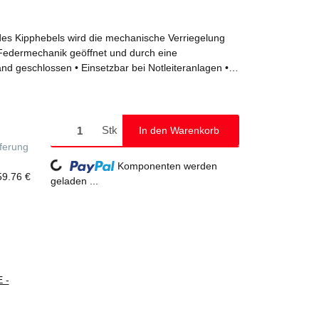
des Kipphebels wird die mechanische Verriegelung
 Federmechanik geöffnet und durch eine
nd geschlossen • Einsetzbar bei Notleiteranlagen •
 montierbar, mit integriertem Anschlag
Stk
In den Warenkorb
eferung
Loading...
Komponenten werden
59.76 €
geladen ...
 -