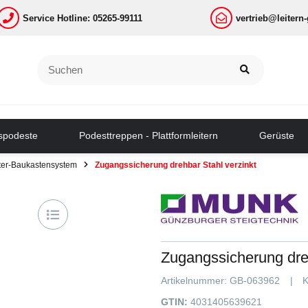
Service Hotline: 05265-99111
vertrieb@leitern
tspodeste
Podesttreppen - Plattformleitern
Gerüste
iter-Baukastensystem
Zugangssicherung drehbar Stahl verzinkt
Zugangssicherung dreh
Artikelnummer:
GB-063962
K
GTIN:
4031405639621