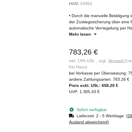
HAN:
63962
• Durch die manuelle Betätigung 
der Zustiegssicherung über eine
automatische Verriegelung per Ha
Öffnungsrichtung rechts und links
Mehr lesen
783,26 €
inkl. 19% USt. , zzgl.
Versand
(Li
frei Haus)
bei Vorkasse per Überweisung:
7
andere Zahlungsarten:
783.26 €
Preis exkl. USt.:
658.20 €
UVP
:
1.305,43 €
Sofort verfügbar
Lieferzeit:
2 - 5 Werktage
(DE
Ausland abweichend)