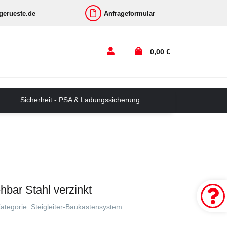
-gerueste.de
Anfrageformular
0,00 €
Sicherheit - PSA & Ladungssicherung
bar Stahl verzinkt
ategorie:
Steigleiter-Baukastensystem