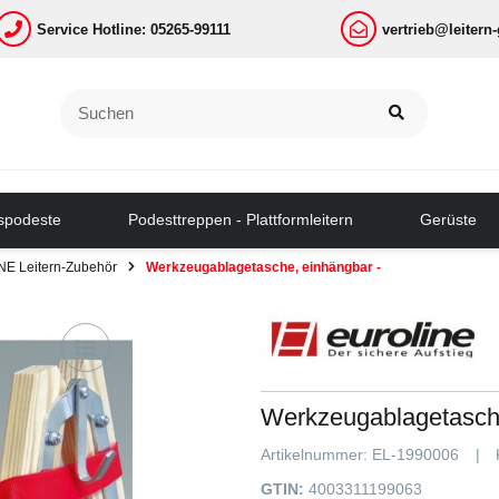
Service Hotline: 05265-99111
vertrieb@leitern
tspodeste
Podesttreppen - Plattformleitern
Gerüste
E Leitern-Zubehör
Werkzeugablagetasche, einhängbar -
Werkzeugablagetasche
Artikelnummer:
EL-1990006
GTIN:
4003311199063