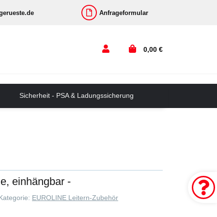
-gerueste.de
Anfrageformular
0,00 €
Sicherheit - PSA & Ladungssicherung
, einhängbar -
Kategorie:
EUROLINE Leitern-Zubehör