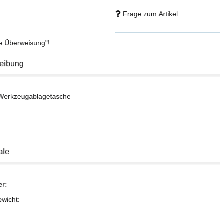
Frage zum Artikel
se Überweisung"!
eibung
Werkzeugablagetasche
ale
er:
ewicht: