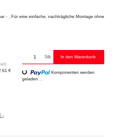
ge ohne
, Schutzrechtsanmeldung
lich bestellbar
Stk
In den Warenkorb
ket)
2.61 €
Loading...
Komponenten werden
geladen ...
 -