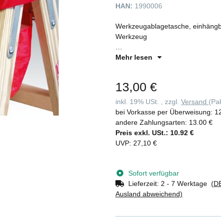
HAN:
1990006
Werkzeugablagetasche, einhängbar - , Für eine einfache, nachträgliche Monta
Werkzeug
- Für Holz-Sprossenleiter 10504
Mehr lesen
- Serienmäßig, aber auch nachträg
13,00 €
inkl. 19% USt. , zzgl.
Versand
(Pa
bei Vorkasse per Überweisung:
1
andere Zahlungsarten:
13.00 €
Preis exkl. USt.:
10.92 €
UVP
:
27,10 €
Sofort verfügbar
Lieferzeit:
2 - 7 Werktage
(DE
Ausland abweichend)