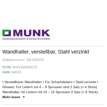
Wandhalter, verstellbar, Stahl verzinkt
Artikelnummer:
GB-060023
GTIN:
4031405600232
HAN:
60023
• Verstellbarer Wandhalter • Für Schachtleitern • Stahl verzinkt •
Hinweis: Für Leitern mit 4 – 9 Sprossen sind 2 Satz (= 4 Stück)
Wandhalter, für Leitern mit 10 – 15 Sprossen 3 Satz (= 6 Stück)
Wandhalter, für Leitern mit 16 – 24 Sprossen 5 Satz (= 10 Stück)
Mehr lesen
Wandhalter erforderlich • 1 Satz = 2 Stück (1 x rechts, 1 x links).