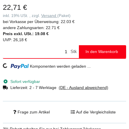
Zur Befestigung am Schacht dürfen Dübel und Bolzen an Stelle von
22,71 €
Muttern und Schraubenbolzen nur dann verwendet werden, wenn
deren Eignung am Ort der Verwendung der Leiter nachgewiesen
inkl. 19% USt. , zzgl.
Versand
(Paket)
wurde. Sie sind entsprechend der vom Hersteller angegebenen,
bei Vorkasse per Überweisung:
22.03 €
am Verankerungspunkt der Leiter wirkenden Kraft auszuwählen. •
andere Zahlungsarten:
22.71 €
Dübel und Schrauben für die Wandbefestigung gehören nicht zum
Preis exkl. USt.:
19.08 €
Lieferumfang. Bitte informieren Sie sich bei renommierten
UVP
:
26,18 €
Dübelanbietern.
Stk
In den Warenkorb
Loading...
Komponenten werden geladen ...
Sofort verfügbar
Lieferzeit:
2 - 7 Werktage
(DE - Ausland abweichend)
Frage zum Artikel
Auf die Vergleichsliste
3% Rabatt
erhalten Sie nur bei Zahlungsart "Vorkasse