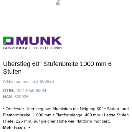
Überstieg 60° Stufenbreite 1000 mm 6
Stufen
Artikelnummer:
GB-600926
GTIN:
4031405009264
HAN:
600926
• Ortsfester Überstieg aus Aluminium mit Neigung 60° • Stufen- und
Plattformbreite: 1.000 mm • Plattformlänge: 460 mm • Letzte Stufen
(Tiefe: 225 mm) auf gleicher Höhe wie Plattform montiert
(Gesamttrittfläche: 910 mm) • Stufen- und Plattformausführung
Mehr lesen