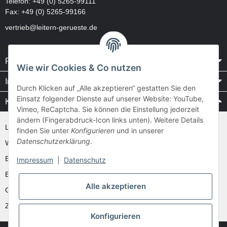
Telefon:
+49 (0) 5265-99111
Fax: +49 (0) 5265-99166
vertrieb@leitern-gerueste.de
Rechtliches
Wie wir Cookies & Co nutzen
Informationen
Durch Klicken auf „Alle akzeptieren“ gestatten Sie den
Einsatz folgender Dienste auf unserer Website: YouTube,
Kataloge / Videos
Vimeo, ReCaptcha. Sie können die Einstellung jederzeit
ändern (Fingerabdruck-Icon links unten). Weitere Details
Layher Videos und Downloads
finden Sie unter
Konfigurieren
und in unserer
Datenschutzerklärung
.
WAKÜ
Ernst
Impressum
|
Datenschutz
Euroline
Alle akzeptieren
Günzburger
Zarges
Konfigurieren