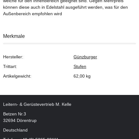
welche für den Innenbereich geeignet sind. Gegen Mehrpreis
können diese auch in Edelstahl ausgeführt werden, was für den
Außenbereich empfohlen wird
Merkmale
Hersteller:
Günzburger
Trittart:
Stufen
Artikelgewicht:
62,00
kg
Leitern- & Gerüstevertrieb M. Kelle
Betzen Nr.3
32694 Dörentrup
Deutschland