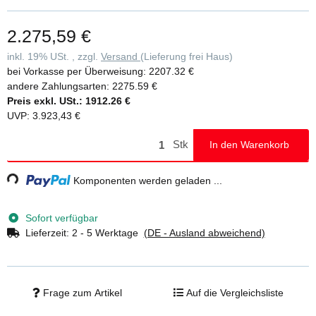
standardmäßig in Aluminium geriffelt (R 9), optional auch mit
anderen Belägen erhältlich • Handlauf und Geländer einseitig Ø 40
2.275,59 €
mm mit verschraubten Verbindungselementen (Höhe: 1.100 mm)
serienmäßig • Zweiter Handlauf nach DIN EN ISO 14122-3
inkl. 19% USt. , zzgl.
Versand
(Lieferung frei Haus)
erforderlich und gegen Mehrpreis erhältlich • Untere Holmenden
bei Vorkasse per Überweisung:
2207.32 €
mit robusten Fußwinkeln zur Bodenbefestigung • Einfache Montage
andere Zahlungsarten:
2275.59 €
durch Lieferung in vormontierten Baugruppen inklusive
Preis exkl. USt.:
1912.26 €
Montageanleitung • Maximale Belastung: 1,5 kN/m2,
UVP
:
3.923,43 €
Stufenbelastung 150 kg, Gesamtbelastung 300 kg • Hinweis: Im
Standard sind Verbindungsteile aus verzinktem Stahl enthalten,
Stk
In den Warenkorb
welche für den Innenbereich geeignet sind. Gegen Mehrpreis
können diese auch in Edelstahl ausgeführt werden, was für den
g...
Komponenten werden geladen ...
Außenbereich empfohlen wird
Sofort verfügbar
Lieferzeit:
2 - 5 Werktage
(DE - Ausland abweichend)
Frage zum Artikel
Auf die Vergleichsliste