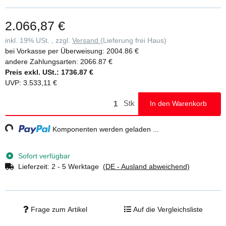
standardmäßig in Aluminium geriffelt (R 9), optional auch mit
anderen Belägen erhältlich • Handlauf und Geländer einseitig Ø 40
2.066,87 €
mm mit verschraubten Verbindungselementen (Höhe: 1.100 mm)
serienmäßig • Zweiter Handlauf optional (bei Wandabstand >120
inkl. 19% USt. , zzgl.
Versand
(Lieferung frei Haus)
mm nach DIN EN ISO 14122-3 erforderlich) • Untere Holmenden
bei Vorkasse per Überweisung:
2004.86 €
mit robusten Fußwinkeln zur Bodenbefestigung • Einfache Montage
andere Zahlungsarten:
2066.87 €
durch Lieferung in vormontierten Baugruppen inklusive
Preis exkl. USt.:
1736.87 €
Montageanleitung • Maximale Belastung: 1,5 kN/m2,
UVP
:
3.533,11 €
Stufenbelastung 150 kg, Gesamtbelastung 300 kg • Hinweis: Im
Standard sind Verbindungsteile aus verzinktem Stahl enthalten,
Stk
In den Warenkorb
welche für den Innenbereich geeignet sind. Gegen Mehrpreis
können diese auch in Edelstahl ausgeführt werden, was für den
g...
Komponenten werden geladen ...
Außenbereich empfohlen wird
Sofort verfügbar
Lieferzeit:
2 - 5 Werktage
(DE - Ausland abweichend)
Frage zum Artikel
Auf die Vergleichsliste