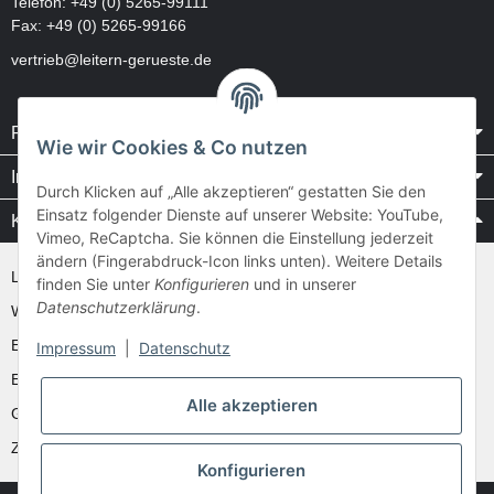
Telefon:
+49 (0) 5265-99111
Fax: +49 (0) 5265-99166
vertrieb@leitern-gerueste.de
Rechtliches
Wie wir Cookies & Co nutzen
Informationen
Durch Klicken auf „Alle akzeptieren“ gestatten Sie den
Einsatz folgender Dienste auf unserer Website: YouTube,
Kataloge / Videos
Vimeo, ReCaptcha. Sie können die Einstellung jederzeit
ändern (Fingerabdruck-Icon links unten). Weitere Details
Layher Videos und Downloads
finden Sie unter
Konfigurieren
und in unserer
Datenschutzerklärung
.
WAKÜ
Ernst
Impressum
|
Datenschutz
Euroline
Alle akzeptieren
Günzburger
Zarges
Konfigurieren