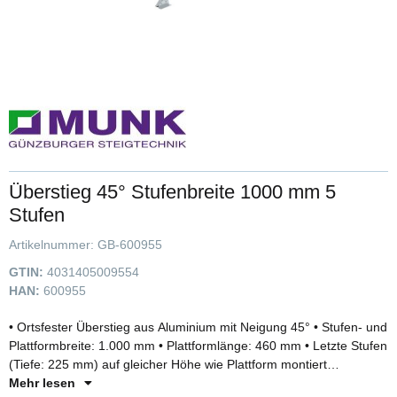
Überstieg 45° Stufenbreite 1000 mm 5
Stufen
Artikelnummer:
GB-600955
GTIN:
4031405009554
HAN:
600955
• Ortsfester Überstieg aus Aluminium mit Neigung 45° • Stufen- und
Plattformbreite: 1.000 mm • Plattformlänge: 460 mm • Letzte Stufen
(Tiefe: 225 mm) auf gleicher Höhe wie Plattform montiert
(Gesamttrittfläche: 910 mm) • Stufen- und Plattformausführung
Mehr lesen