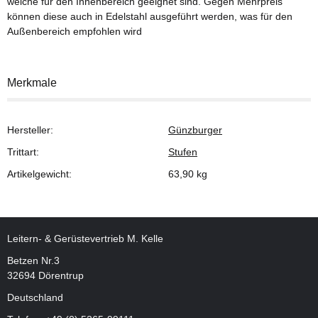
welche für den Innenbereich geeignet sind. Gegen Mehrpreis
können diese auch in Edelstahl ausgeführt werden, was für den
Außenbereich empfohlen wird
Merkmale
Hersteller:
Günzburger
Trittart:
Stufen
Artikelgewicht:
63,90
kg
Leitern- & Gerüstevertrieb M. Kelle
Betzen Nr.3
32694 Dörentrup
Deutschland