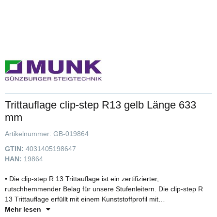
Trittauflage clip-step R13 gelb Länge 633
mm
Artikelnummer:
GB-019864
GTIN:
4031405198647
HAN:
19864
• Die clip-step R 13 Trittauflage ist ein zertifizierter,
rutschhemmender Belag für unsere Stufenleitern. Die clip-step R
13 Trittauflage erfüllt mit einem Kunststoffprofil mit
Korundeinstreuung die Vorgaben der Bewertungsgruppe R 13 und
Mehr lesen