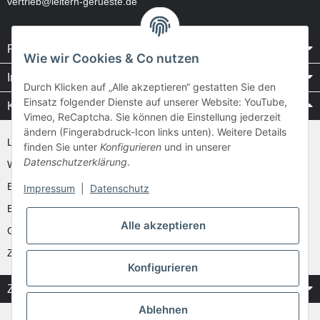
vertrieb@leitern-gerueste.de
Rechtliches
Wie wir Cookies & Co nutzen
Informationen
Durch Klicken auf „Alle akzeptieren“ gestatten Sie den
Einsatz folgender Dienste auf unserer Website: YouTube,
Kataloge / Videos
Vimeo, ReCaptcha. Sie können die Einstellung jederzeit
ändern (Fingerabdruck-Icon links unten). Weitere Details
Layher Videos und Downloads
finden Sie unter
Konfigurieren
und in unserer
Datenschutzerklärung
.
WAKÜ
Ernst
Impressum
|
Datenschutz
Euroline
Alle akzeptieren
Günzburger
Zarges
Konfigurieren
Zahlung & Versand
Ablehnen
* Alle Preise inkl. gesetzlicher USt.