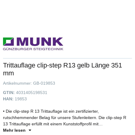
Trittauflage clip-step R13 gelb Länge 351
mm
Artikelnummer:
GB-019853
GTIN:
4031405198531
HAN:
19853
• Die clip-step R 13 Trittauflage ist ein zertifizierter,
rutschhemmender Belag für unsere Stufenleitern. Die clip-step R
13 Trittauflage erfüllt mit einem Kunststoffprofil mit
Korundeinstreuung die Vorgaben der Bewertungsgruppe R 13 und
Mehr lesen