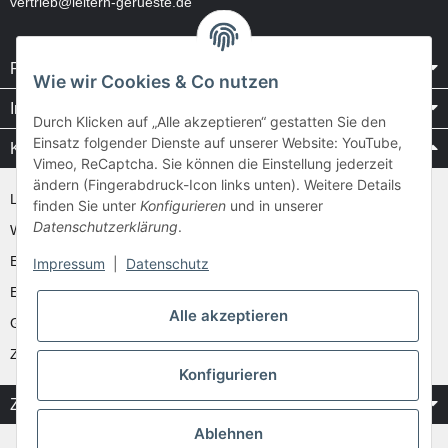
vertrieb@leitern-gerueste.de
Rechtliches
Wie wir Cookies & Co nutzen
Informationen
Durch Klicken auf „Alle akzeptieren“ gestatten Sie den
Einsatz folgender Dienste auf unserer Website: YouTube,
Kataloge / Videos
Vimeo, ReCaptcha. Sie können die Einstellung jederzeit
ändern (Fingerabdruck-Icon links unten). Weitere Details
Layher Videos und Downloads
finden Sie unter
Konfigurieren
und in unserer
Datenschutzerklärung
.
WAKÜ
Ernst
Impressum
|
Datenschutz
Euroline
Alle akzeptieren
Günzburger
Zarges
Konfigurieren
Zahlung & Versand
Ablehnen
* Alle Preise inkl. gesetzlicher USt.