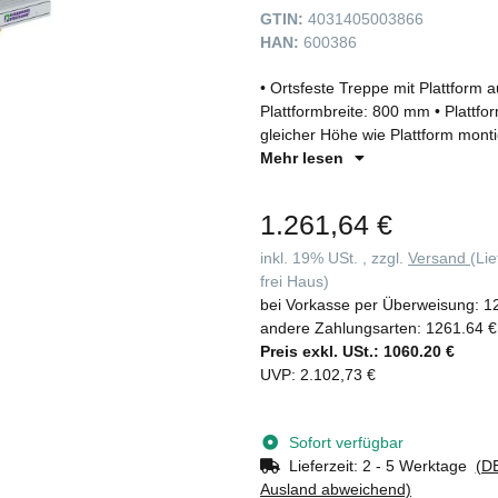
GTIN:
4031405003866
HAN:
600386
• Ortsfeste Treppe mit Plattform 
Plattformbreite: 800 mm • Plattfo
gleicher Höhe wie Plattform monti
Plattformausführung standardmäßig
Mehr lesen
anderen Belägen erhältlich • Han
verschraubten Verbindungseleme
1.261,64 €
Handlauf nach DIN EN ISO 14122-3
Untere Holmenden mit robusten Fu
inkl. 19% USt. , zzgl.
Versand
(Li
Geländer gegen Mehrpreis erhältl
frei Haus)
vormontierten Baugruppen inklusi
bei Vorkasse per Überweisung:
1
Höhe ab 3.000 mm ist ein Zwische
andere Zahlungsarten:
1261.64 €
bauseits keine Auflageflächen od
Preis exkl. USt.:
1060.20 €
Befestigung über eine Dreiecksko
UVP
:
2.102,73 €
Stufenbelastung 150 kg, Gesamtb
Verbindungsteile aus verzinktem S
geeignet sind. Gegen Mehrpreis k
Sofort verfügbar
was für den Außenbereich empfoh
Lieferzeit:
2 - 5 Werktage
(DE
Ausland abweichend)