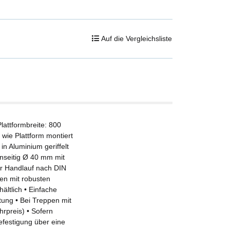
Auf die Vergleichsliste
lattformbreite: 800
wie Plattform montiert
n Aluminium geriffelt
inseitig Ø 40 mm mit
r Handlauf nach DIN
en mit robusten
ältlich • Einfache
ung • Bei Treppen mit
rpreis) • Sofern
efestigung über eine