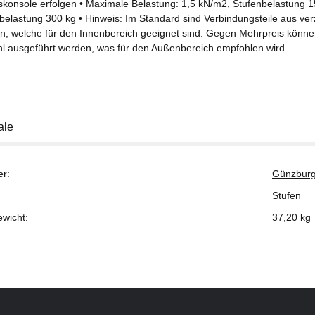
skonsole erfolgen • Maximale Belastung: 1,5 kN/m2, Stufenbelastung 1
elastung 300 kg • Hinweis: Im Standard sind Verbindungsteile aus ver
en, welche für den Innenbereich geeignet sind. Gegen Mehrpreis könne
hl ausgeführt werden, was für den Außenbereich empfohlen wird
ale
er:
Günzburg
Stufen
ewicht:
37,20
kg