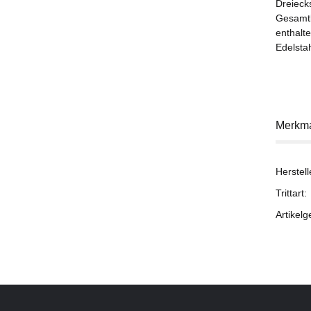
Dreieck
Gesamtb
enthalt
Edelsta
Merkm
Herstell
Trittart:
Artikelg