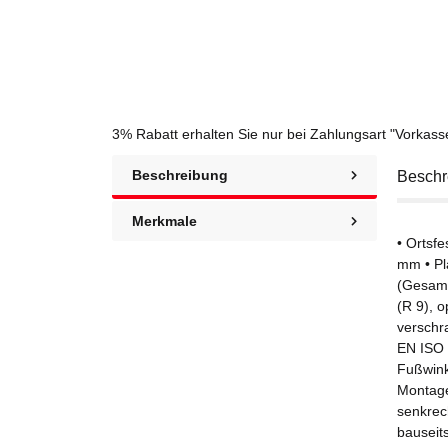
3% Rabatt
erhalten Sie nur bei Zahlungsart "Vorkas
Beschreibung
Beschr
Merkmale
• Ortsfe
mm • Pl
(Gesamt
(R 9), 
verschr
EN ISO 
Fußwink
Montage
senkrec
bauseit