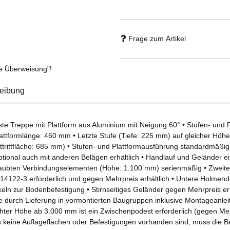
Frage zum Artikel
se Überweisung"!
eibung
ste Treppe mit Plattform aus Aluminium mit Neigung 60° • Stufen- und P
attformlänge: 460 mm • Letzte Stufe (Tiefe: 225 mm) auf gleicher Höhe 
trittfläche: 685 mm) • Stufen- und Plattformausführung standardmäßig i
optional auch mit anderen Belägen erhältlich • Handlauf und Geländer e
aubten Verbindungselementen (Höhe: 1.100 mm) serienmäßig • Zweite
14122-3 erforderlich und gegen Mehrpreis erhältlich • Untere Holmend
eln zur Bodenbefestigung • Stirnseitiges Geländer gegen Mehrpreis erh
 durch Lieferung in vormontierten Baugruppen inklusive Montageanleit
hter Höhe ab 3.000 mm ist ein Zwischenpodest erforderlich (gegen Meh
s keine Auflageflächen oder Befestigungen vorhanden sind, muss die B