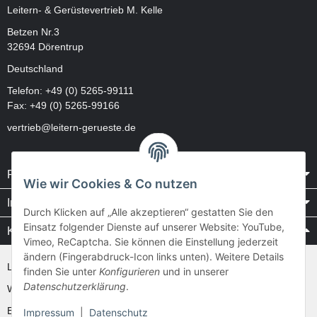
Leitern- & Gerüstevertrieb M. Kelle
Betzen Nr.3
32694 Dörentrup
Deutschland
Telefon:
+49 (0) 5265-99111
Fax: +49 (0) 5265-99166
vertrieb@leitern-gerueste.de
Rechtliches
Wie wir Cookies & Co nutzen
Informationen
Durch Klicken auf „Alle akzeptieren“ gestatten Sie den
Einsatz folgender Dienste auf unserer Website: YouTube,
Kataloge / Videos
Vimeo, ReCaptcha. Sie können die Einstellung jederzeit
ändern (Fingerabdruck-Icon links unten). Weitere Details
Layher Videos und Downloads
finden Sie unter
Konfigurieren
und in unserer
Datenschutzerklärung
.
WAKÜ
Ernst
Impressum
|
Datenschutz