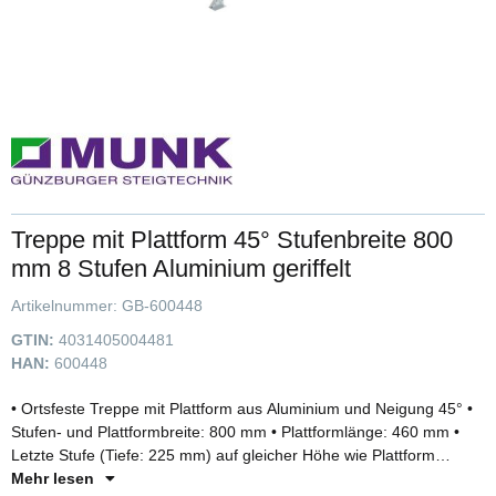
Treppe mit Plattform 45° Stufenbreite 800
mm 8 Stufen Aluminium geriffelt
Artikelnummer:
GB-600448
GTIN:
4031405004481
HAN:
600448
• Ortsfeste Treppe mit Plattform aus Aluminium und Neigung 45° •
Stufen- und Plattformbreite: 800 mm • Plattformlänge: 460 mm •
Letzte Stufe (Tiefe: 225 mm) auf gleicher Höhe wie Plattform
montiert (Gesamttrittfläche: 685 mm) • Stufen- und
Mehr lesen