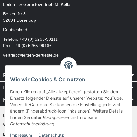
Leitern- & Gerüstevertrieb M. Kelle
Betzen Nr.3
32694 Dörentrup
Deutschland
Telefon:
+49 (0) 5265-99111
Fax: +49 (0) 5265-99166
vertrieb@leitern-gerueste.de
Rechtliches
Wie wir Cookies & Co nutzen
Informationen
Durch Klicken auf „Alle akzeptieren“ gestatten Sie den
Einsatz folgender Dienste auf unserer Website: YouTube,
Kataloge / Videos
Vimeo, ReCaptcha. Sie können die Einstellung jederzeit
ändern (Fingerabdruck-Icon links unten). Weitere Details
Layher Videos und Downloads
finden Sie unter
Konfigurieren
und in unserer
Datenschutzerklärung
.
WAKÜ
Ernst
Impressum
|
Datenschutz