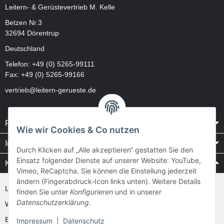
Leitern- & Gerüstevertrieb M. Kelle
Betzen Nr.3
32694 Dörentrup
Deutschland
Telefon:
+49 (0) 5265-99111
Fax: +49 (0) 5265-99166
vertrieb@leitern-gerueste.de
Rechtliches
Wie wir Cookies & Co nutzen
Informationen
Durch Klicken auf „Alle akzeptieren“ gestatten Sie den
Einsatz folgender Dienste auf unserer Website: YouTube,
Kataloge / Videos
Vimeo, ReCaptcha. Sie können die Einstellung jederzeit
ändern (Fingerabdruck-Icon links unten). Weitere Details
Layher Videos und Downloads
finden Sie unter
Konfigurieren
und in unserer
Datenschutzerklärung
.
WAKÜ
Ernst
Impressum
|
Datenschutz