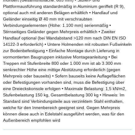
Plattformausführung standardmäßig in Aluminium geriffelt (R 9),
optional auch mit anderen Belägen erhältlich • Handlauf und
Geländer einseitig Ø 40 mm mit verschraubten
Verbindungselementen (Höhe: 1.100 mm) serienmäßig •
Stirnseitiges Geländer gegen Mehrpreis erhältlich • Zweiter
Handlauf optional (bei Wandabstand >120 mm nach DIN EN ISO
14122-3 erforderlich) • Untere Holmenden mit robusten Fußwinkeln
zur Bodenbefestigung • Einfache Montage durch Lieferung in
vormontierten Baugruppen inklusive Montageanleitung • Bei
Treppen mit Stufenbreite 800 oder 1.000 mm ist ab 3.300 mm
senkrechter Höhe eine mittige Abstützung erforderlich (gegen
Mehrpreis oder bauseits) • Sofern bauseits keine Auflageflächen
oder Befestigungen vorhanden sind, muss die Befestigung über
eine Dreieckskonsole erfolgen • Maximale Belastung: 1,5 kN/m2,
Stufenbelastung 150 kg, Gesamtbelastung 300 kg • Hinweis: Im
Standard sind Verbindungsteile aus verzinktem Stahl enthalten,
welche für den Innenbereich geeignet sind. Gegen Mehrpreis
können diese auch in Edelstahl ausgeführt werden, was für den
Außenbereich empfohlen wird