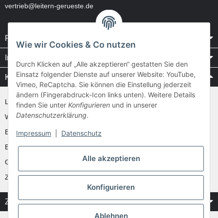
vertrieb@leitern-gerueste.de
Rechtliches
Wie wir Cookies & Co nutzen
Informationen
Durch Klicken auf „Alle akzeptieren“ gestatten Sie den
Einsatz folgender Dienste auf unserer Website: YouTube,
Kataloge / Videos
Vimeo, ReCaptcha. Sie können die Einstellung jederzeit
ändern (Fingerabdruck-Icon links unten). Weitere Details
Layher Videos und Downloads
finden Sie unter
Konfigurieren
und in unserer
Datenschutzerklärung
.
WAKÜ
Ernst
Impressum
|
Datenschutz
Euroline
Alle akzeptieren
Günzburger
Zarges
Konfigurieren
Zahlung & Versand
Ablehnen