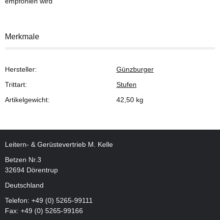
empfohlen wird
Merkmale
Hersteller:
Günzburger
Trittart:
Stufen
Artikelgewicht:
42,50
kg
Leitern- & Gerüstevertrieb M. Kelle
Betzen Nr.3
32694 Dörentrup
Deutschland
Telefon:
+49 (0) 5265-99111
Fax: +49 (0) 5265-99166