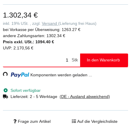
verschraubten Verbindungselementen serienmäßig (Höhe: 1.100
mm) • Zweiter Handlauf nach DIN EN ISO 14122-3 erforderlich und
1.302,34 €
gegen Mehrpreis erhältlich • Bei Treppen mit senkrechter Höhe ab
3.000 mm ist ein Zwischenpodest erforderlich (gegen Mehrpreis) •
inkl. 19% USt. , zzgl.
Versand
(Lieferung frei Haus)
Einfache Montage durch Lieferung in vormontierten Baugruppen
bei Vorkasse per Überweisung:
1263.27 €
inklusive Montageanleitung • Maximale Belastung: Stufenbelastung
andere Zahlungsarten:
1302.34 €
150 kg, Gesamtbelastung 300 kg • Hinweis: Im Standard sind
Preis exkl. USt.:
1094.40 €
Verbindungsteile aus verzinktem Stahl enthalten, welche für den
UVP
:
2.170,56 €
Innenbereich geeignet sind. Gegen Mehrpreis können diese auch
in Edelstahl ausgeführt werden, was für den Außenbereich
Stk
In den Warenkorb
empfohlen wird
g...
Komponenten werden geladen ...
Sofort verfügbar
Lieferzeit:
2 - 5 Werktage
(DE - Ausland abweichend)
Frage zum Artikel
Auf die Vergleichsliste