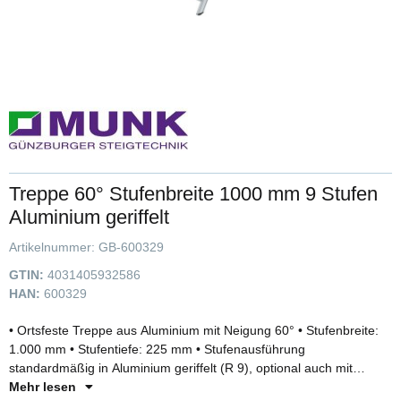
Treppe 60° Stufenbreite 1000 mm 9 Stufen
Aluminium geriffelt
Artikelnummer:
GB-600329
GTIN:
4031405932586
HAN:
600329
• Ortsfeste Treppe aus Aluminium mit Neigung 60° • Stufenbreite:
1.000 mm • Stufentiefe: 225 mm • Stufenausführung
standardmäßig in Aluminium geriffelt (R 9), optional auch mit
anderen Belägen erhältlich • Handlauf einseitig Ø 40 mm mit
Mehr lesen