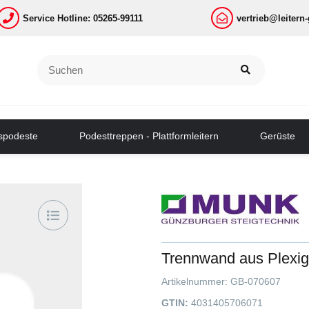
Service Hotline: 05265-99111
vertrieb@leitern
tspodeste
Podesttreppen - Plattformleitern
Gerüste
Trennwand aus Plexig
Artikelnummer:
GB-070607
GTIN:
4031405706071