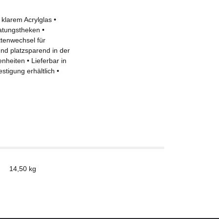
klarem Acrylglas •
ratungstheken •
ttenwechsel für
und platzsparend in der
heiten • Lieferbar in
stigung erhältlich •
14,50
kg