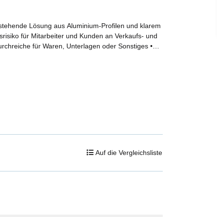
istehende Lösung aus Aluminium-Profilen und klarem
nsrisiko für Mitarbeiter und Kunden an Verkaufs- und
rchreiche für Waren, Unterlagen oder Sonstiges •
ere Alternativnutzung als Werbetafel, Pinnwand etc. •
rend in der Lagerung durch einfache Demontage •
n Unebenheiten • Lieferbar in Standard-Abmessungen
ternativ mit Tischbefestigung erhältlich • Für diese
ährleistung
Auf die Vergleichsliste