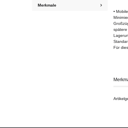
Merkmale
• Mobil
Minimie
Großzüg
spätere 
Lagerun
Standard
Für dies
Merkm
Artikelg