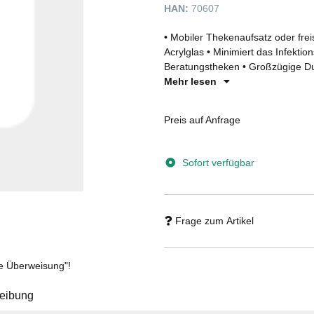
HAN:
70607
• Mobiler Thekenaufsatz oder fre
Acrylglas • Minimiert das Infektio
Beratungstheken • Großzügige Du
Einfacher Plattenwechsel für spät
Mehr lesen
Leicht im Transport und platzspa
Vier Stellfüße zum Ausgleich vo
Preis auf Anfrage
oder als Individualanfertigung • Al
Produkte gilt die gesetzliche Gew
Sofort verfügbar
Frage zum Artikel
se Überweisung"!
eibung