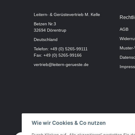
Leitern- & Gerüstevertrieb M. Kelle
Rechtl
Betzen Nr.3
AGB
32694 Dörentrup
Widerru
Deutschland
Muster-
Telefon:
+49 (0) 5265-99111
Fax: +49 (0) 5265-99166
Datensc
vertrieb@leitern-gerueste.de
Impres
Wie wir Cookies & Co nutzen
Durch Klicken auf „Alle akzeptieren“ gestatten Sie 