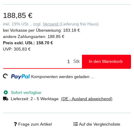
Serienmäßig mit praktischem Eimerhaken • Spreizsicherung durch
fest verpresste Textilgurte • Transportsicherung aus Holz am
188,85 €
Leiterfuß • Stufenabstand: 230 mm • Leiterneigung: 70° • Maximale
Belastung: 150 kg • Für diese Produkte gilt die gesetzliche
inkl. 19% USt. , zzgl.
Versand
(Lieferung frei Haus)
Gewährleistung
bei Vorkasse per Überweisung:
183.18 €
andere Zahlungsarten:
188.85 €
Preis exkl. USt.:
158.70 €
UVP
:
305,83 €
Stk
In den Warenkorb
ing...
Komponenten werden geladen ...
Sofort verfügbar
Lieferzeit:
2 - 5 Werktage
(DE - Ausland abweichend)
Frage zum Artikel
Auf die Vergleichsliste