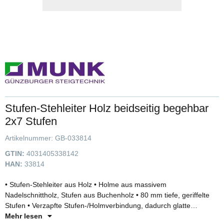
Stufen-Stehleiter Holz beidseitig begehbar
2x7 Stufen
Artikelnummer:
GB-033814
GTIN:
4031405338142
HAN:
33814
• Stufen-Stehleiter aus Holz • Holme aus massivem
Nadelschnittholz, Stufen aus Buchenholz • 80 mm tiefe, geriffelte
Stufen • Verzapfte Stufen-/Holmverbindung, dadurch glatte
Holmoberfläche • Stabile Hufeisenscharniere aus Stahl •
Mehr lesen